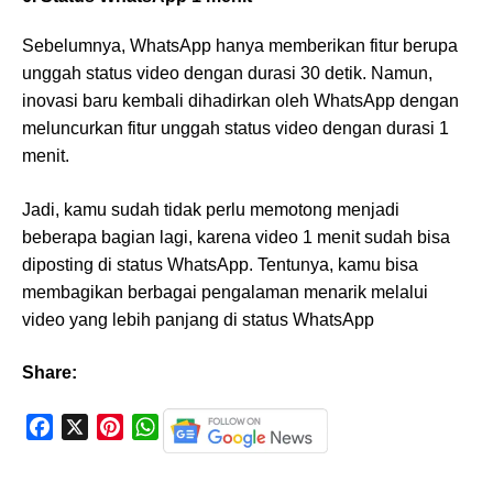
Sebelumnya, WhatsApp hanya memberikan fitur berupa
unggah status video dengan durasi 30 detik. Namun,
inovasi baru kembali dihadirkan oleh WhatsApp dengan
meluncurkan fitur unggah status video dengan durasi 1
menit.
Jadi, kamu sudah tidak perlu memotong menjadi
beberapa bagian lagi, karena video 1 menit sudah bisa
diposting di status WhatsApp. Tentunya, kamu bisa
membagikan berbagai pengalaman menarik melalui
video yang lebih panjang di status WhatsApp
Share:
F
X
P
W
a
i
h
c
n
a