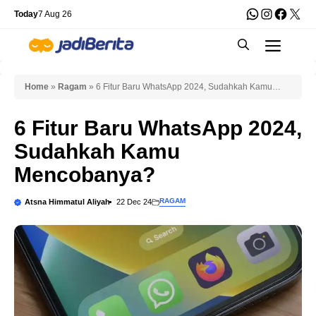
Skip
WhatsApp
Instagra
Faceb
X
Today
7 Aug 26
to
Men
content
Home
»
Ragam
»
6 Fitur Baru WhatsApp 2024, Sudahkah Kamu
Mencobanya?
6 Fitur Baru WhatsApp 2024,
Sudahkah Kamu
Mencobanya?
RAGAM
Atsna Himmatul Aliyah
22 Dec 24