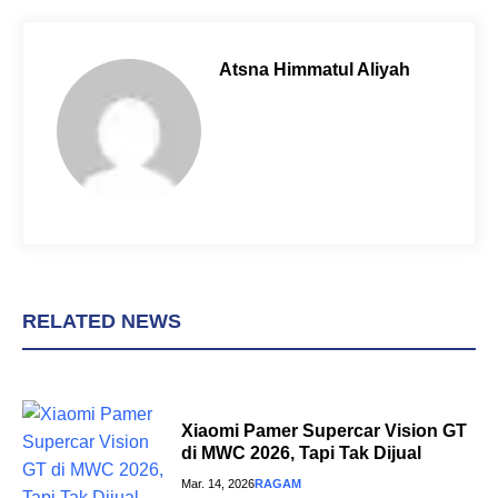
e
t
t
b
e
s
o
r
A
Atsna Himmatul Aliyah
o
e
p
k
s
p
t
RELATED NEWS
Xiaomi Pamer Supercar Vision GT
di MWC 2026, Tapi Tak Dijual
Mar. 14, 2026
RAGAM