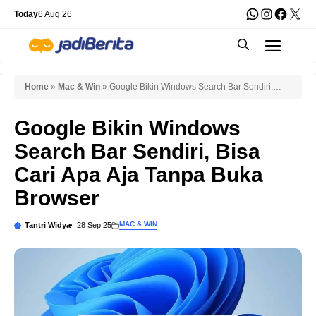
Skip
WhatsApp
Instagra
Faceb
X
Today
6 Aug 26
to
Men
content
Home
»
Mac & Win
»
Google Bikin Windows Search Bar Sendiri,
Bisa Cari Apa Aja Tanpa Buka Browser
Google Bikin Windows
Search Bar Sendiri, Bisa
Cari Apa Aja Tanpa Buka
Browser
MAC & WIN
Tantri Widya
28 Sep 25