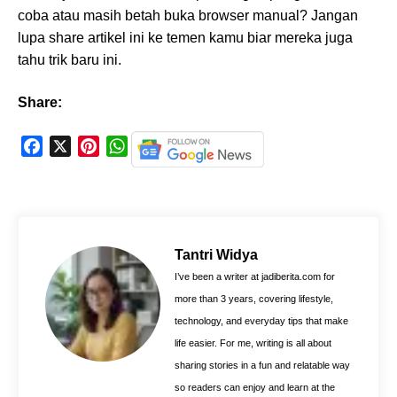
coba atau masih betah buka browser manual? Jangan
lupa share artikel ini ke temen kamu biar mereka juga
tahu trik baru ini.
Share:
F
X
P
W
a
i
h
c
n
a
e
t
t
b
e
s
o
r
A
Tantri Widya
o
e
p
I’ve been a writer at jadiberita.com for
k
s
p
more than 3 years, covering lifestyle,
t
technology, and everyday tips that make
life easier. For me, writing is all about
sharing stories in a fun and relatable way
so readers can enjoy and learn at the