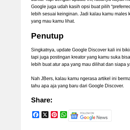
Google juga udah kasih opsi buat pilih “preferr
lebih sesuai keinginan. Jadi kalau kamu males k
yang mau kamu lihat.
Penutup
Singkatnya, update Google Discover kali ini bik
tapi juga postingan kreator yang kamu suka bisa
lebih buat atur apa yang mau dilihat dan siapa y
Nah JBers, kalau kamu ngerasa artikel ini berm
tahu apa aja yang baru dari Google Discover.
Share:
F
X
P
W
a
i
h
c
n
a