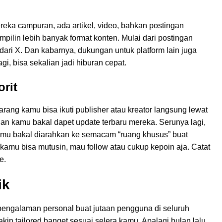
reka campuran, ada artikel, video, bahkan postingan
ilin lebih banyak format konten. Mulai dari postingan
dari X. Dan kabarnya, dukungan untuk platform lain juga
i, bisa sekalian jadi hiburan cepat.
rit
arang kamu bisa ikuti publisher atau kreator langsung lewat
 dan kamu bakal dapet update terbaru mereka. Serunya lagi,
kamu bakal diarahkan ke semacam “ruang khusus” buat
 kamu bisa mutusin, mau follow atau cukup kepoin aja. Catat
e.
ik
engalaman personal buat jutaan pengguna di seluruh
kin tailored banget sesuai selera kamu. Apalagi bulan lalu