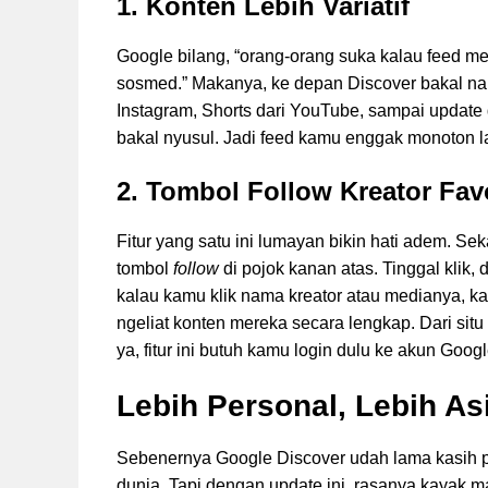
1. Konten Lebih Variatif
Google bilang, “orang-orang suka kalau feed me
sosmed.” Makanya, ke depan Discover bakal namp
Instagram, Shorts dari YouTube, sampai update 
bakal nyusul. Jadi feed kamu enggak monoton lag
2. Tombol Follow Kreator Favo
Fitur yang satu ini lumayan bikin hati adem. Sek
tombol
follow
di pojok kanan atas. Tinggal klik,
kalau kamu klik nama kreator atau medianya, 
ngeliat konten mereka secara lengkap. Dari situ
ya, fitur ini butuh kamu login dulu ke akun Googl
Lebih Personal, Lebih As
Sebenernya Google Discover udah lama kasih p
dunia. Tapi dengan update ini, rasanya kayak ma