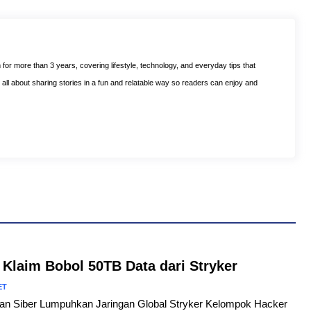
m for more than 3 years, covering lifestyle, technology, and everyday tips that
is all about sharing stories in a fun and relatable way so readers can enjoy and
 Klaim Bobol 50TB Data dari Stryker
ET
ngan Siber Lumpuhkan Jaringan Global Stryker Kelompok Hacker