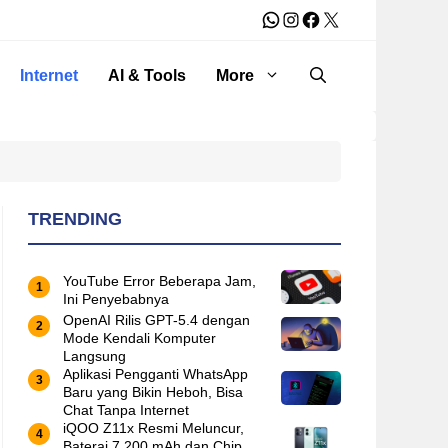
WhatsApp
Instagram
Facebook
X
Internet
AI & Tools
More
TRENDING
YouTube Error Beberapa Jam,
Ini Penyebabnya
OpenAI Rilis GPT-5.4 dengan
Mode Kendali Komputer
Langsung
Aplikasi Pengganti WhatsApp
Baru yang Bikin Heboh, Bisa
Chat Tanpa Internet
iQOO Z11x Resmi Meluncur,
Baterai 7.200 mAh dan Chip