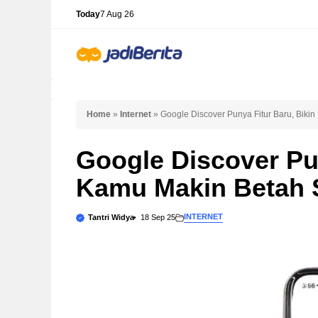
Skip
Today
7 Aug 26
to
content
Home
»
Internet
»
Google Discover Punya Fitur Baru, Biki
Google Discover Pun
Kamu Makin Betah S
INTERNET
Tantri Widya
18 Sep 25