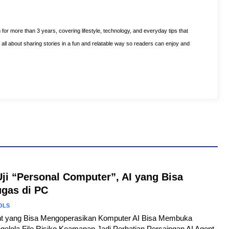
m for more than 3 years, covering lifestyle, technology, and everyday tips that
is all about sharing stories in a fun and relatable way so readers can enjoy and
Uji “Personal Computer”, AI yang Bisa
ugas di PC
OLS
gent yang Bisa Mengoperasikan Komputer AI Bisa Membuka
gelola File Risiko Keamanan Jadi Perhatian Persaingan AI Agent