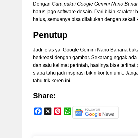
Dengan
Cara pakai Google Gemini Nano Bana
harus jago software desain. Dari bikin karakter 
halus, semuanya bisa dilakukan dengan sekali k
Penutup
Jadi jelas ya, Google Gemini Nano Banana bukan
berkreasi dengan gambar. Sekarang nggak ada al
dan satu kalimat perintah, hasilnya bisa terliha
siapa tahu jadi inspirasi bikin konten unik. Jan
tahu trik keren ini.
Share:
F
X
P
W
a
i
h
c
n
a
e
t
t