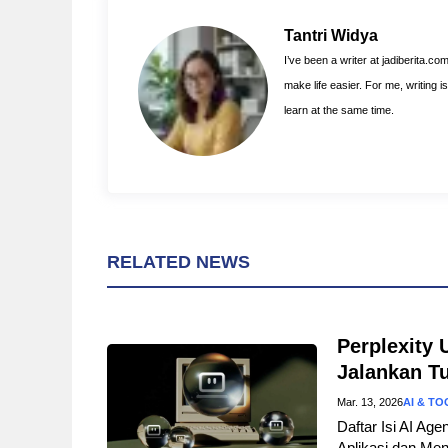
b
e
s
o
r
A
Tantri Widya
o
e
p
I’ve been a writer at jadiberita.co
k
s
p
make life easier. For me, writing 
t
learn at the same time.
RELATED NEWS
Perplexity 
Jalankan T
Mar. 13, 2026
AI & TO
Daftar Isi AI A
Aplikasi dan Men