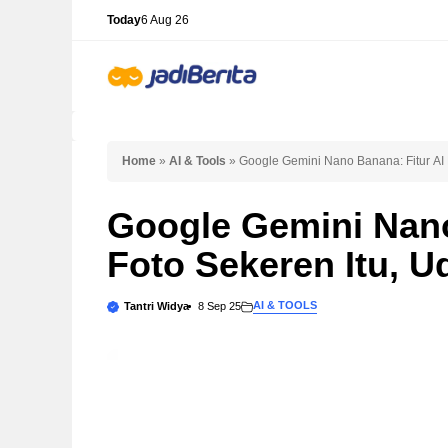
Skip
Today
6 Aug 26
to
content
Home
»
AI & Tools
»
Google Gemini Nano Banana: Fitur AI 
Google Gemini Nano
Foto Sekeren Itu, 
AI & TOOLS
Tantri Widya
8 Sep 25