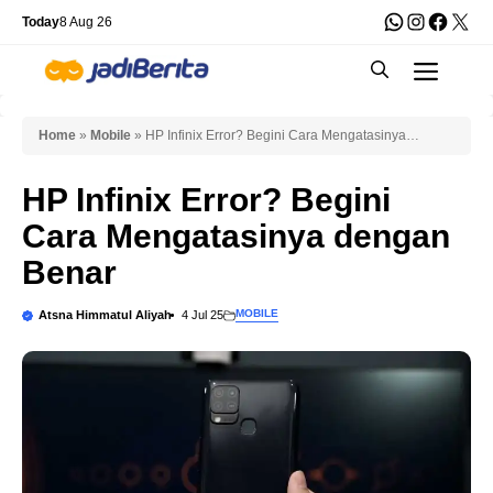
Skip
WhatsApp
Instagra
Faceb
X
Today
8 Aug 26
to
Men
content
Home
»
Mobile
»
HP Infinix Error? Begini Cara Mengatasinya
dengan Benar
HP Infinix Error? Begini
Cara Mengatasinya dengan
Benar
MOBILE
Atsna Himmatul Aliyah
4 Jul 25