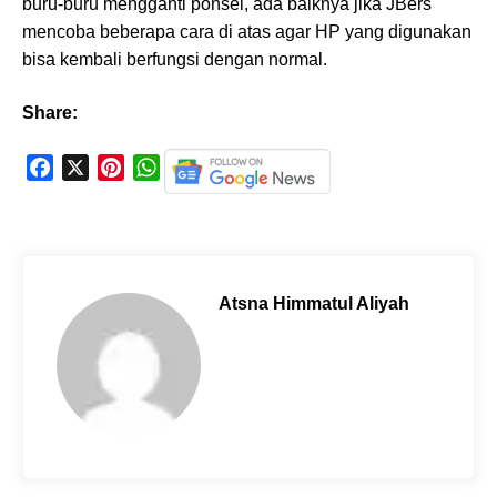
buru-buru mengganti ponsel, ada baiknya jika JBers
mencoba beberapa cara di atas agar HP yang digunakan
bisa kembali berfungsi dengan normal.
Share:
F
X
P
W
a
i
h
c
n
a
e
t
t
b
e
s
o
r
A
Atsna Himmatul Aliyah
o
e
p
k
s
p
t