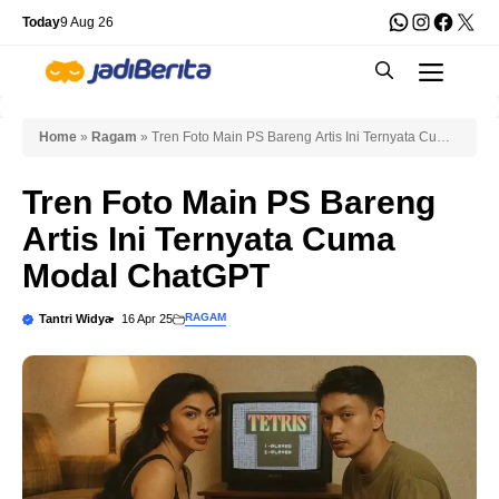
Skip
WhatsApp
Instagra
Faceb
X
Today
9 Aug 26
to
Men
content
Home
»
Ragam
»
Tren Foto Main PS Bareng Artis Ini Ternyata Cuma
Modal ChatGPT
Tren Foto Main PS Bareng
Artis Ini Ternyata Cuma
Modal ChatGPT
RAGAM
Tantri Widya
16 Apr 25