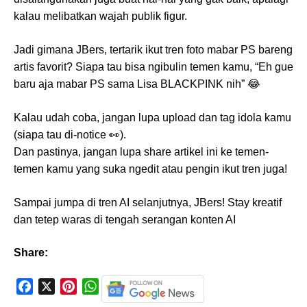
kalau melibatkan wajah publik figur.
Jadi gimana JBers, tertarik ikut tren foto mabar PS bareng
artis favorit? Siapa tau bisa ngibulin temen kamu, “Eh gue
baru aja mabar PS sama Lisa BLACKPINK nih” 😂
Kalau udah coba, jangan lupa upload dan tag idola kamu
(siapa tau di-notice 👀).
Dan pastinya, jangan lupa share artikel ini ke temen-
temen kamu yang suka ngedit atau pengin ikut tren juga!
Sampai jumpa di tren AI selanjutnya, JBers! Stay kreatif
dan tetep waras di tengah serangan konten AI
Share:
F
X
P
W
a
i
h