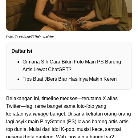
Foto: threads.net/@fahmizahlev
Daftar Isi
Gimana Sih Cara Bikin Foto Main PS Bareng
Artis Lewat ChatGPT?
Tips Buat JBers Biar Hasilnya Makin Keren
Belakangan ini, timeline medsos—terutama X alias
Twitter—lagi rame banget sama foto-foto yang
keliatannya
vintage
banget. Di sana keliatan orang-orang
lagi asyik main PlayStation (PS) lawas bareng artis-artis
top dunia. Mulai dari idol K-pop, musisi kece, sampai
pesepakbola ganteng. Wah, nostalgia banget ya?