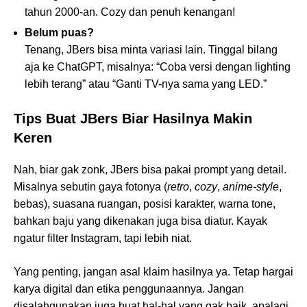
tahun 2000-an. Cozy dan penuh kenangan!
Belum puas?
Tenang, JBers bisa minta variasi lain. Tinggal bilang
aja ke ChatGPT, misalnya: “Coba versi dengan lighting
lebih terang” atau “Ganti TV-nya sama yang LED.”
Tips Buat JBers Biar Hasilnya Makin
Keren
Nah, biar gak zonk, JBers bisa pakai prompt yang detail.
Misalnya sebutin gaya fotonya (
retro
,
cozy
,
anime-style
,
bebas), suasana ruangan, posisi karakter, warna tone,
bahkan baju yang dikenakan juga bisa diatur. Kayak
ngatur filter Instagram, tapi lebih niat.
Yang penting, jangan asal klaim hasilnya ya. Tetap hargai
karya digital dan etika penggunaannya. Jangan
disalahgunakan juga buat hal-hal yang gak baik, apalagi