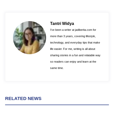
c
n
a
e
t
t
b
e
s
o
r
A
Tantri Widya
o
e
p
I’ve been a writer at jadiberita.com for
k
s
p
more than 3 years, covering lifestyle,
t
technology, and everyday tips that make
life easier. For me, writing is all about
sharing stories in a fun and relatable way
so readers can enjoy and learn at the
same time.
RELATED NEWS