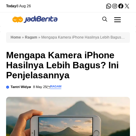
Skip
WhatsApp
Instagra
Faceb
X
Today
8 Aug 26
to
Men
content
Home
»
Ragam
»
Mengapa Kamera iPhone Hasilnya Lebih Bagus?
Ini Penjelasannya
Mengapa Kamera iPhone
Hasilnya Lebih Bagus? Ini
Penjelasannya
RAGAM
Tantri Widya
8 May 25