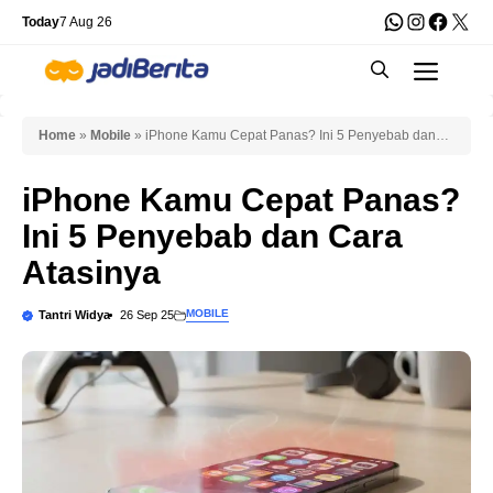
Skip
WhatsApp
Instagra
Faceb
X
Today
7 Aug 26
to
Men
content
Home
»
Mobile
»
iPhone Kamu Cepat Panas? Ini 5 Penyebab dan
Cara Atasinya
iPhone Kamu Cepat Panas?
Ini 5 Penyebab dan Cara
Atasinya
MOBILE
Tantri Widya
26 Sep 25