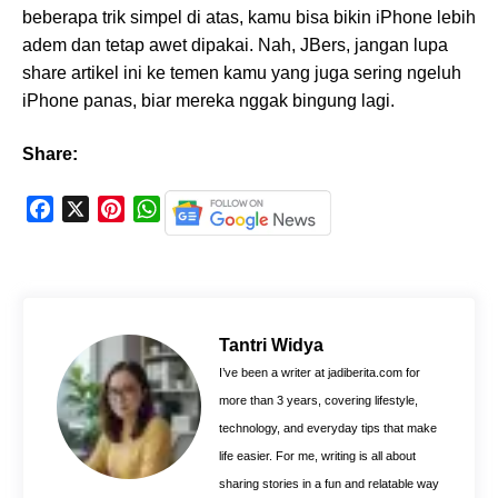
beberapa trik simpel di atas, kamu bisa bikin iPhone lebih
adem dan tetap awet dipakai. Nah, JBers, jangan lupa
share artikel ini ke temen kamu yang juga sering ngeluh
iPhone panas, biar mereka nggak bingung lagi.
Share:
F
X
P
W
a
i
h
c
n
a
e
t
t
b
e
s
o
r
A
Tantri Widya
o
e
p
I’ve been a writer at jadiberita.com for
k
s
p
more than 3 years, covering lifestyle,
t
technology, and everyday tips that make
life easier. For me, writing is all about
sharing stories in a fun and relatable way