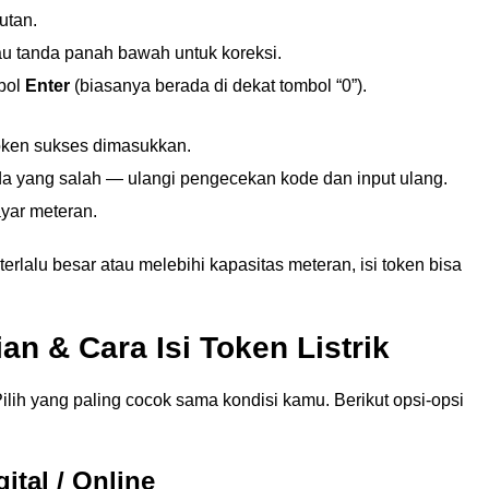
utan.
u tanda panah bawah untuk koreksi.
bol
Enter
(biasanya berada di dekat tombol “0”).
 token sukses dimasukkan.
 ada yang salah — ulangi pengecekan kode dan input ulang.
ayar meteran.
rlalu besar atau melebihi kapasitas meteran, isi token bisa
n & Cara Isi Token Listrik
lih yang paling cocok sama kondisi kamu. Berikut opsi-opsi
ital / Online