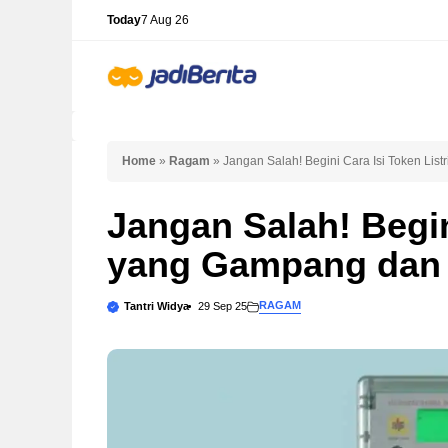
Skip
Today
7 Aug 26
to
content
Home
»
Ragam
»
Jangan Salah! Begini Cara Isi Token Lis
Jangan Salah! Begin
yang Gampang dan 
RAGAM
Tantri Widya
29 Sep 25