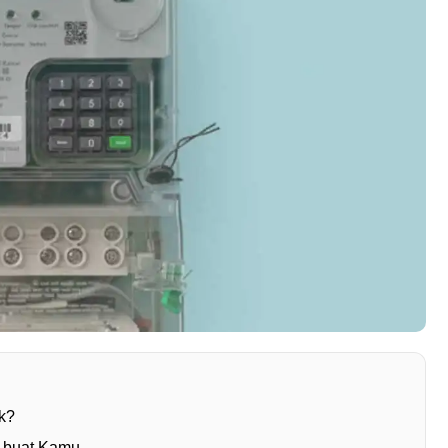
ik?
p buat Kamu