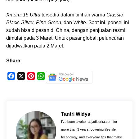
Xiaomi 15 Ultra
tersedia dalam pilihan warna
Classic
Black, Silver, Pine Green
, dan
White
. Saat ini, ponsel ini
sudah bisa dipesan di China, dengan penjualan resmi
dimulai pada 3 Maret. Untuk pasar global, peluncuran
dijadwalkan pada 2 Maret.
Share:
F
X
P
W
a
i
h
c
n
a
e
t
t
b
e
s
o
r
A
Tantri Widya
o
e
p
I’ve been a writer at jadiberita.com for
k
s
p
more than 3 years, covering lifestyle,
t
technology, and everyday tips that make