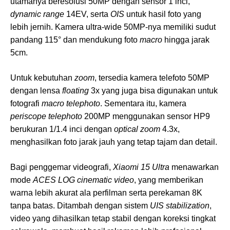
utamanya beresolusi 50MP dengan sensor 1 inci,
dynamic range
14EV, serta
OIS
untuk hasil foto yang
lebih jernih. Kamera ultra-wide 50MP-nya memiliki sudut
pandang 115° dan mendukung foto
macro
hingga jarak
5cm.
Untuk kebutuhan
zoom
, tersedia kamera telefoto 50MP
dengan lensa
floating
3x yang juga bisa digunakan untuk
fotografi
macro telephoto
. Sementara itu, kamera
periscope telephoto
200MP menggunakan sensor HP9
berukuran 1/1.4 inci dengan
optical zoom
4.3x,
menghasilkan foto jarak jauh yang tetap tajam dan detail.
Bagi penggemar videografi,
Xiaomi 15 Ultra
menawarkan
mode
ACES LOG cinematic video
, yang memberikan
warna lebih akurat ala perfilman serta perekaman 8K
tanpa batas. Ditambah dengan sistem
UIS stabilization
,
video yang dihasilkan tetap stabil dengan koreksi tingkat