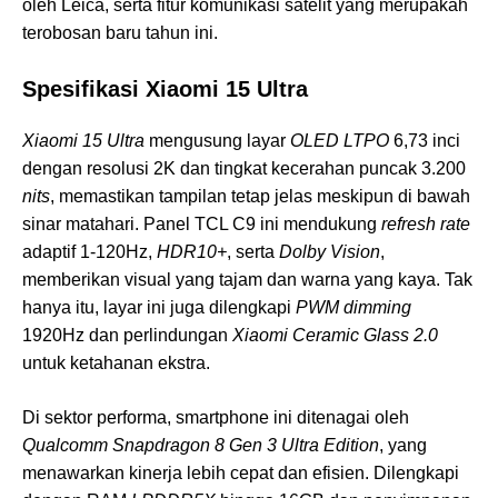
oleh Leica, serta fitur komunikasi satelit yang merupakah
terobosan baru tahun ini.
Spesifikasi Xiaomi 15 Ultra
Xiaomi 15 Ultra
mengusung layar
OLED LTPO
6,73 inci
dengan resolusi 2K dan tingkat kecerahan puncak 3.200
nits
, memastikan tampilan tetap jelas meskipun di bawah
sinar matahari. Panel TCL C9 ini mendukung
refresh rate
adaptif 1-120Hz,
HDR10+
, serta
Dolby Vision
,
memberikan visual yang tajam dan warna yang kaya. Tak
hanya itu, layar ini juga dilengkapi
PWM dimming
1920Hz dan perlindungan
Xiaomi Ceramic Glass 2.0
untuk ketahanan ekstra.
Di sektor performa, smartphone ini ditenagai oleh
Qualcomm Snapdragon 8 Gen 3 Ultra Edition
, yang
menawarkan kinerja lebih cepat dan efisien. Dilengkapi