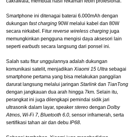
cakrawala, membuat hasil rekaman lebih profesional.
Smartphone ini ditenagai baterai 6.000mAh dengan
dukungan
fast charging
90W melalui kabel dan 80W
secara nirkabel. Fitur
reverse wireless charging
juga
memungkinkan pengguna mengisi daya aksesori lain
seperti
earbuds
secara langsung dari ponsel ini.
Salah satu fitur unggulannya adalah dukungan
komunikasi satelit, menjadikan
Xiaomi 15 Ultra
sebagai
smartphone pertama yang bisa melakukan panggilan
darurat langsung melalui jaringan
Starlink
dan
TianTong
dengan jangkauan dua arah hingga 7km. Selain itu,
perangkat ini juga dilengkapi pemindai sidik jari
ultrasonik dalam layar, speaker
stereo
dengan
Dolby
Atmos
,
Wi-Fi 7
,
Bluetooth 6.0
, sensor inframerah, serta
sertifikasi tahan air dan debu
IP68
.