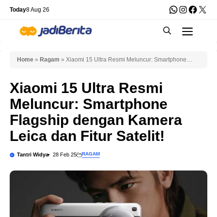
Skip
WhatsApp
Instagra
Faceb
X
Today
8 Aug 26
to
Men
content
Home
»
Ragam
»
Xiaomi 15 Ultra Resmi Meluncur: Smartphone
Flagship dengan Kamera Leica dan Fitur Satelit!
Xiaomi 15 Ultra Resmi
Meluncur: Smartphone
Flagship dengan Kamera
Leica dan Fitur Satelit!
RAGAM
Tantri Widya
28 Feb 25