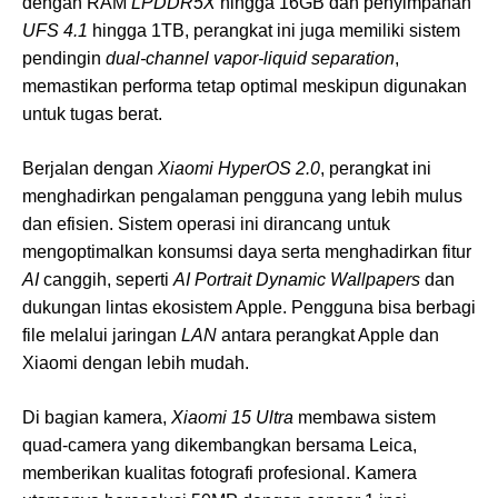
dengan RAM
LPDDR5X
hingga 16GB dan penyimpanan
UFS 4.1
hingga 1TB, perangkat ini juga memiliki sistem
pendingin
dual-channel vapor-liquid separation
,
memastikan performa tetap optimal meskipun digunakan
untuk tugas berat.
Berjalan dengan
Xiaomi HyperOS 2.0
, perangkat ini
menghadirkan pengalaman pengguna yang lebih mulus
dan efisien. Sistem operasi ini dirancang untuk
mengoptimalkan konsumsi daya serta menghadirkan fitur
AI
canggih, seperti
AI Portrait Dynamic Wallpapers
dan
dukungan lintas ekosistem Apple. Pengguna bisa berbagi
file melalui jaringan
LAN
antara perangkat Apple dan
Xiaomi dengan lebih mudah.
Di bagian kamera,
Xiaomi 15 Ultra
membawa sistem
quad-camera yang dikembangkan bersama Leica,
memberikan kualitas fotografi profesional. Kamera