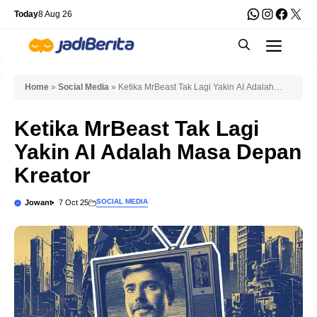
Skip
WhatsApp
Instagra
Faceb
X
Today
8 Aug 26
to
Men
content
Home
»
Social Media
»
Ketika MrBeast Tak Lagi Yakin AI Adalah
Masa Depan Kreator
Ketika MrBeast Tak Lagi
Yakin AI Adalah Masa Depan
Kreator
SOCIAL MEDIA
Jowant
7 Oct 25