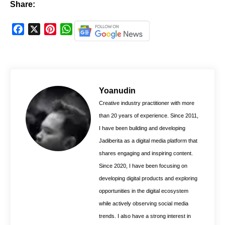
Share:
F
X
P
W
a
i
h
c
n
a
e
t
t
b
e
s
o
r
A
Yoanudin
o
e
p
Creative industry practitioner with more
k
s
p
than 20 years of experience. Since 2011,
t
I have been building and developing
Jadiberita as a digital media platform that
shares engaging and inspiring content.
Since 2020, I have been focusing on
developing digital products and exploring
opportunities in the digital ecosystem
while actively observing social media
trends. I also have a strong interest in