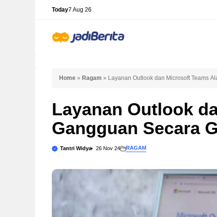
Skip
Today
7 Aug 26
to
content
Home
»
Ragam
»
Layanan Outlook dan Microsoft Teams A
Layanan Outlook da
Gangguan Secara G
RAGAM
Tantri Widya
26 Nov 24