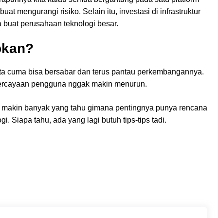
uat mengurangi risiko. Selain itu, investasi di infrastruktur
a buat perusahaan teknologi besar.
pkan?
kita cuma bisa bersabar dan terus pantau perkembangannya.
percayaan pengguna nggak makin menurun.
iar makin banyak yang tahu gimana pentingnya punya rencana
Siapa tahu, ada yang lagi butuh tips-tips tadi.