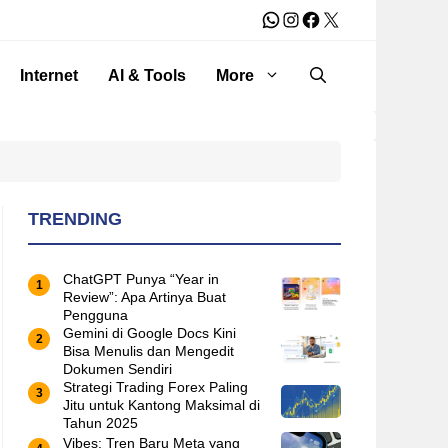
WhatsApp
Instagram
Facebook
X
Internet
AI & Tools
More
TRENDING
ChatGPT Punya “Year in
Review”: Apa Artinya Buat
Pengguna
Gemini di Google Docs Kini
Bisa Menulis dan Mengedit
Dokumen Sendiri
Strategi Trading Forex Paling
Jitu untuk Kantong Maksimal di
Tahun 2025
Vibes: Tren Baru Meta yang