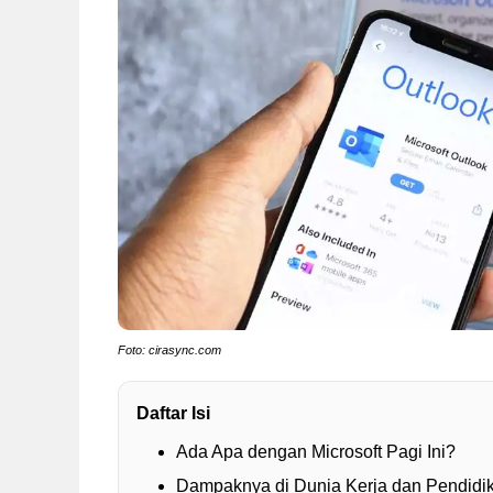
Foto: cirasync.com
Daftar Isi
Ada Apa dengan Microsoft Pagi Ini?
Dampaknya di Dunia Kerja dan Pendidi