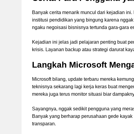
Banyak cerita menarik muncul dari kejadian ini. 
institusi pendidikan yang bingung karena ngga
ngaku negoisasi bisnisnya tertunda gara-gara em
Kejadian ini jelas jadi pelajaran penting buat 
krisis. Layanan backup atau strategi darurat kay
Langkah Microsoft Menga
Microsoft bilang, update terbaru mereka kemun
teknisnya sekarang lagi kerja keras buat mengem
mereka juga terus monitor situasi biar dampakn
Sayangnya, nggak sedikit pengguna yang merasa 
Banyak yang berharap perusahaan gede kayak m
transparan.