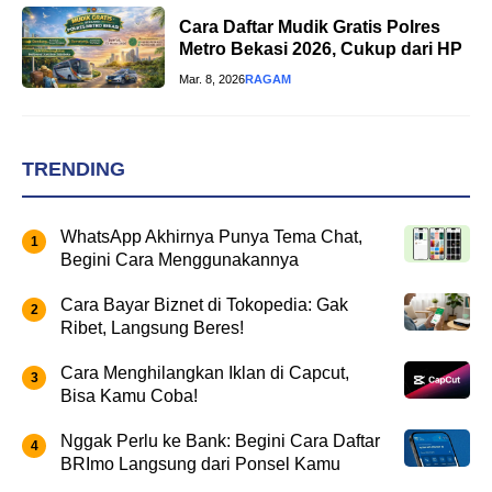
Cara Daftar Mudik Gratis Polres
Metro Bekasi 2026, Cukup dari HP
Mar. 8, 2026
RAGAM
TRENDING
WhatsApp Akhirnya Punya Tema Chat,
Begini Cara Menggunakannya
Cara Bayar Biznet di Tokopedia: Gak
Ribet, Langsung Beres!
Cara Menghilangkan Iklan di Capcut,
Bisa Kamu Coba!
Nggak Perlu ke Bank: Begini Cara Daftar
BRImo Langsung dari Ponsel Kamu