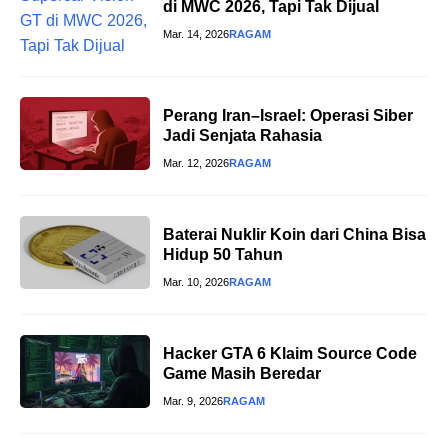
di MWC 2026, Tapi Tak Dijual
Mar. 14, 2026
RAGAM
Perang Iran–Israel: Operasi Siber
Jadi Senjata Rahasia
Mar. 12, 2026
RAGAM
Baterai Nuklir Koin dari China Bisa
Hidup 50 Tahun
Mar. 10, 2026
RAGAM
Hacker GTA 6 Klaim Source Code
Game Masih Beredar
Mar. 9, 2026
RAGAM