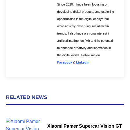
Since 2020, I have been focusing on
developing digital products and exploring
opportunities in the digital ecosystem
while actively observing social media
trends. I also have a strong interest in
artificial intelligence (AI) and its potential
to enhance creativity and innovation in
the digital world.. Follow me on
Facebook
&
Linkedin
RELATED NEWS
Xiaomi Pamer Supercar Vision GT