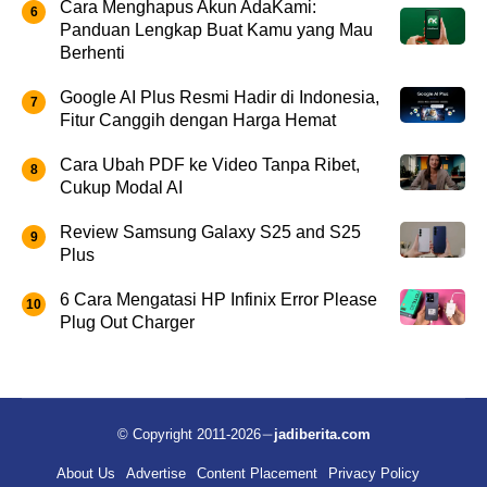
Cara Menghapus Akun AdaKami:
Panduan Lengkap Buat Kamu yang Mau
Berhenti
Google AI Plus Resmi Hadir di Indonesia,
Fitur Canggih dengan Harga Hemat
Cara Ubah PDF ke Video Tanpa Ribet,
Cukup Modal AI
Review Samsung Galaxy S25 and S25
Plus
6 Cara Mengatasi HP Infinix Error Please
Plug Out Charger
© Copyright 2011-2026
jadiberita.com
About Us
Advertise
Content Placement
Privacy Policy