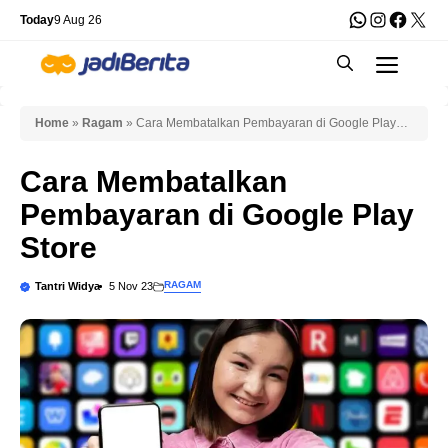
Skip
WhatsApp
Instagra
Faceb
X
Today
9 Aug 26
to
Men
content
Home
»
Ragam
»
Cara Membatalkan Pembayaran di Google Play
Store
Cara Membatalkan
Pembayaran di Google Play
Store
RAGAM
Tantri Widya
5 Nov 23