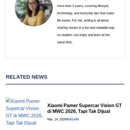
k
s
p
more than 3 years, covering lifestyle,
t
technology, and everyday tips that make
life easier. For me, writing is all about
sharing stories in a fun and relatable way
so readers can enjoy and learn at the
same time.
RELATED NEWS
Xiaomi Pamer Supercar Vision GT
di MWC 2026, Tapi Tak Dijual
Mar. 14, 2026
RAGAM