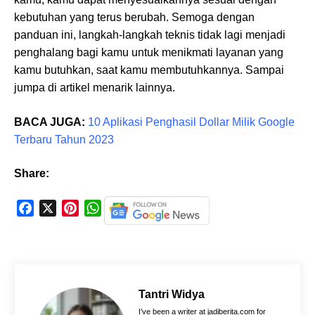
kebutuhan yang terus berubah. Semoga dengan
panduan ini, langkah-langkah teknis tidak lagi menjadi
penghalang bagi kamu untuk menikmati layanan yang
kamu butuhkan, saat kamu membutuhkannya. Sampai
jumpa di artikel menarik lainnya.
BACA JUGA:
10 Aplikasi Penghasil Dollar Milik Google
Terbaru Tahun 2023
Share:
F
X
P
W
a
i
h
c
n
a
e
t
t
b
e
s
o
r
A
Tantri Widya
o
e
p
I’ve been a writer at jadiberita.com for