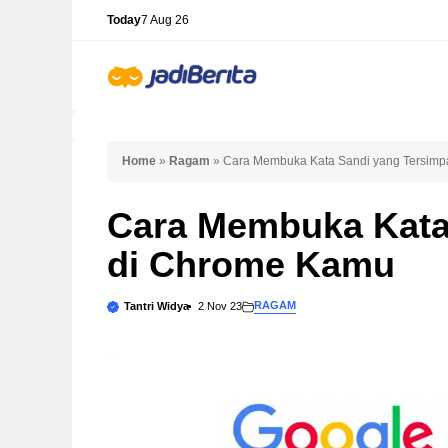
Skip
Today
7 Aug 26
to
content
Home
»
Ragam
»
Cara Membuka Kata Sandi yang Tersim
Cara Membuka Kata
di Chrome Kamu
RAGAM
Tantri Widya
2 Nov 23