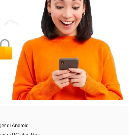
r di Android
er di PC atau Mac