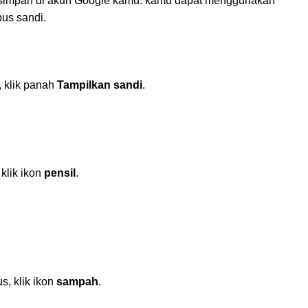
ersimpan di akun Google kamu. kamu dapat menggunakan
pus sandi.
, klik panah
Tampilkan sandi
.
klik ikon
pensil
.
s, klik ikon
sampah
.