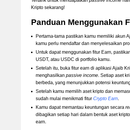
Tertarik untuk mendapatkan
passive income
hari
Kripto sekarang!
Panduan Menggunakan Fitu
Pertama-tama pastikan kamu memiliki akun Aja
kamu perlu mendaftar dan menyelesaikan proses
Untuk dapat menggunakan fitur Earn, pastika
USDT, atau USDC di portfolio kamu.
Setelah itu, buka fitur earn di aplikasi Ajaib K
menghasilkan
passive income
. Setiap aset k
berbeda, yang menunjukkan potensi keuntun
Setelah kamu memilih aset kripto dan memasuk
sudah mulai menikmati fitur
Crypto Earn
.
Kamu dapat memantau keuntungan secara
re
dibagikan setiap hari dalam bentuk aset kri
earn.