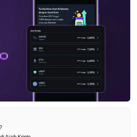
o?
i Ajaib Kripto