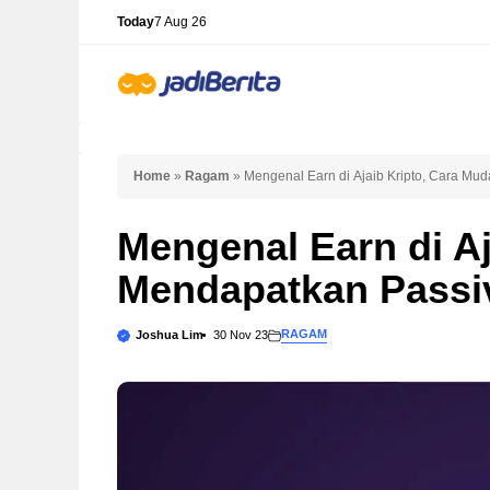
Skip
Today
7 Aug 26
to
content
Home
»
Ragam
»
Mengenal Earn di Ajaib Kripto, Cara Mu
Mengenal Earn di A
Mendapatkan Passiv
RAGAM
Joshua Lim
30 Nov 23