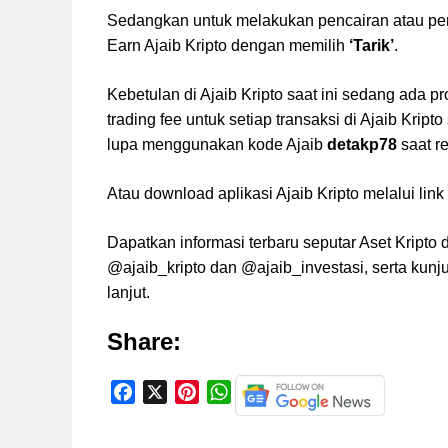
Sedangkan untuk melakukan pencairan atau pen
Earn Ajaib Kripto dengan memilih
‘Tarik’
.
Kebetulan di Ajaib Kripto saat ini sedang ad
trading fee untuk setiap transaksi di Ajaib Kri
lupa menggunakan kode Ajaib
detakp78
saat re
Atau download aplikasi Ajaib Kripto melalui link b
Dapatkan informasi terbaru seputar Aset Kripto
@ajaib_kripto dan @ajaib_investasi, serta kunjun
lanjut.
Share:
F
X
P
W
a
i
h
c
n
a