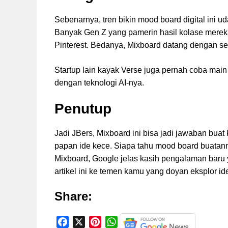
Sebenarnya, tren bikin mood board digital ini u
Banyak Gen Z yang pamerin hasil kolase mereka 
Pinterest. Bedanya, Mixboard datang dengan sen
Startup lain kayak Verse juga pernah coba main 
dengan teknologi AI-nya.
Penutup
Jadi JBers, Mixboard ini bisa jadi jawaban buat
papan ide kece. Siapa tahu mood board buatanm
Mixboard, Google jelas kasih pengalaman baru ya
artikel ini ke temen kamu yang doyan eksplor id
Share:
F
X
P
W