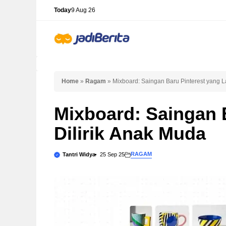
Skip
Today
9 Aug 26
to
content
Home
»
Ragam
»
Mixboard: Saingan Baru Pinterest yang L
Mixboard: Saingan 
Dilirik Anak Muda
RAGAM
Tantri Widya
25 Sep 25