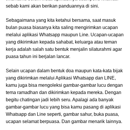
sebab kami akan berikan panduannya di sini.
Sebagaimana yang kita ketahui bersama, saat masuk
bulan puasa biasanya kita saling mengirimkan ucapan
melalui aplikasi Whatsapp maupun Line. Ucapan-ucapan
yang dikirimkan kepada sahabat, keluarga atau teman
kerja adalah salah satu bentuk menjalin silaturahmi agar
puasa tahun ini berjalan lancar.
Selain ucapan dalam bentuk doa maupun kata-kata bijak
yang dikirimkan melalui Aplikasi Whatsapp dan LINE,
kamu juga bisa mengoleksi gambar-gambar lucu dengan
tema ramadhan dan dikirimkan kepada mereka. Dengan
begitu chatingan jadi lebih seru. Apalagi ada banyak
gambar-gambar lucu yang bisa kamu pasang di aplikasi
Whatsapp dan Line seperti, gambar sahur, buka puasa,
ucapan selamat berpuasa. Dan gambar menarik lainnya.