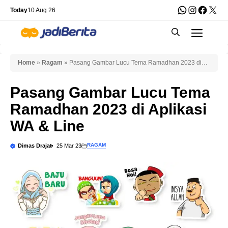
Skip
WhatsApp
Instagra
Faceb
X
Today
10 Aug 26
to
Men
content
Home
»
Ragam
»
Pasang Gambar Lucu Tema Ramadhan 2023 di
Aplikasi WA & Line
Pasang Gambar Lucu Tema
Ramadhan 2023 di Aplikasi
WA & Line
RAGAM
Dimas Drajat
25 Mar 23