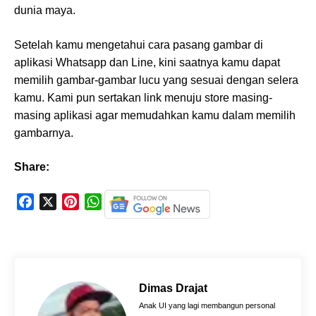
dunia maya.
Setelah kamu mengetahui cara pasang gambar di
aplikasi Whatsapp dan Line, kini saatnya kamu dapat
memilih gambar-gambar lucu yang sesuai dengan selera
kamu. Kami pun sertakan link menuju store masing-
masing aplikasi agar memudahkan kamu dalam memilih
gambarnya.
Share:
F
X
P
W
a
i
h
c
n
a
e
t
t
b
e
s
o
r
A
Dimas Drajat
o
e
p
Anak UI yang lagi membangun personal