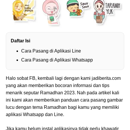
Daftar Isi
Cara Pasang di Aplikasi Line
Cara Pasang di Aplikasi Whatsapp
Halo sobat FB, kembali lagi dengan kami jadiberita.com
yang akan memberikan bocoran informasi dan tips
menarik seputar Ramadhan 2023. Nah pada artikel kali
ini kami akan memberikan panduan cara pasang gambar
lucu dengan tema Ramadhan bagi kamu yang memiliki
aplikasi Whatsapp dan Line.
Jika kamu belum instal aplikasinya tidak perlu khawatir