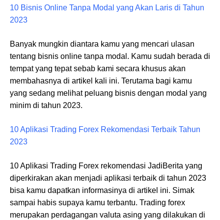
10 Bisnis Online Tanpa Modal yang Akan Laris di Tahun
2023
Banyak mungkin diantara kamu yang mencari ulasan
tentang bisnis online tanpa modal. Kamu sudah berada di
tempat yang tepat sebab kami secara khusus akan
membahasnya di artikel kali ini. Terutama bagi kamu
yang sedang melihat peluang bisnis dengan modal yang
minim di tahun 2023.
10 Aplikasi Trading Forex Rekomendasi Terbaik Tahun
2023
10 Aplikasi Trading Forex rekomendasi JadiBerita yang
diperkirakan akan menjadi aplikasi terbaik di tahun 2023
bisa kamu dapatkan informasinya di artikel ini. Simak
sampai habis supaya kamu terbantu. Trading forex
merupakan perdagangan valuta asing yang dilakukan di