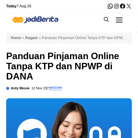
Skip
WhatsApp
Instagra
Faceb
X
Today
7 Aug 26
to
Men
content
Home
»
Ragam
»
Panduan Pinjaman Online Tanpa KTP dan NPWP
di DANA
Panduan Pinjaman Online
Tanpa KTP dan NPWP di
DANA
RAGAM
Ardy Messi
12 Nov 23