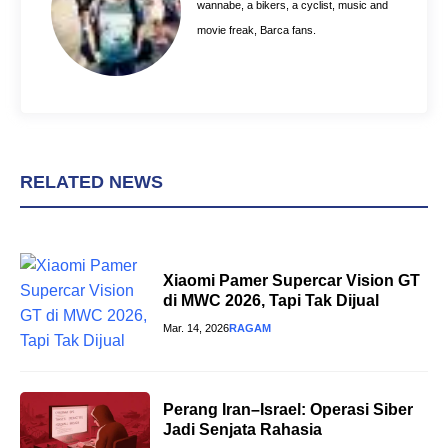
k
s
p
wannabe, a bikers, a cyclist, music and
t
movie freak, Barca fans.
RELATED NEWS
Xiaomi Pamer Supercar Vision GT
di MWC 2026, Tapi Tak Dijual
Mar. 14, 2026
RAGAM
Perang Iran–Israel: Operasi Siber
Jadi Senjata Rahasia