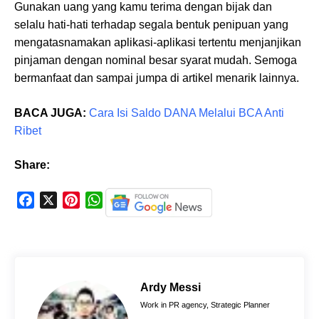
Gunakan uang yang kamu terima dengan bijak dan
selalu hati-hati terhadap segala bentuk penipuan yang
mengatasnamakan aplikasi-aplikasi tertentu menjanjikan
pinjaman dengan nominal besar syarat mudah. Semoga
bermanfaat dan sampai jumpa di artikel menarik lainnya.
BACA JUGA:
Cara Isi Saldo DANA Melalui BCA Anti
Ribet
Share:
F
X
P
W
a
i
h
c
n
a
e
t
t
b
e
s
o
r
A
Ardy Messi
o
e
p
Work in PR agency, Strategic Planner