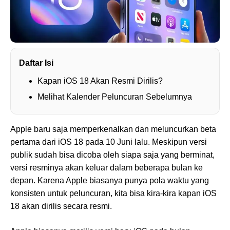
Daftar Isi
Kapan iOS 18 Akan Resmi Dirilis?
Melihat Kalender Peluncuran Sebelumnya
Apple baru saja memperkenalkan dan meluncurkan beta
pertama dari iOS 18 pada 10 Juni lalu. Meskipun versi
publik sudah bisa dicoba oleh siapa saja yang berminat,
versi resminya akan keluar dalam beberapa bulan ke
depan. Karena Apple biasanya punya pola waktu yang
konsisten untuk peluncuran, kita bisa kira-kira kapan iOS
18 akan dirilis secara resmi.