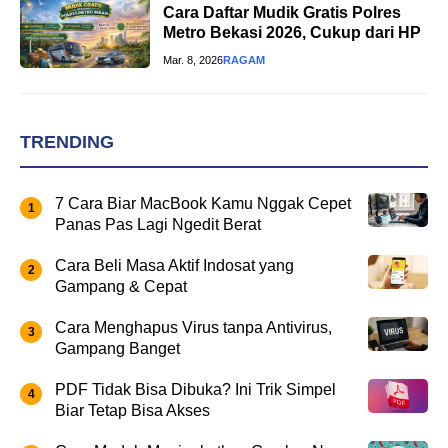
Cara Daftar Mudik Gratis Polres
Metro Bekasi 2026, Cukup dari HP
Mar. 8, 2026
RAGAM
TRENDING
7 Cara Biar MacBook Kamu Nggak Cepet
Panas Pas Lagi Ngedit Berat
Cara Beli Masa Aktif Indosat yang
Gampang & Cepat
Cara Menghapus Virus tanpa Antivirus,
Gampang Banget
PDF Tidak Bisa Dibuka? Ini Trik Simpel
Biar Tetap Bisa Akses