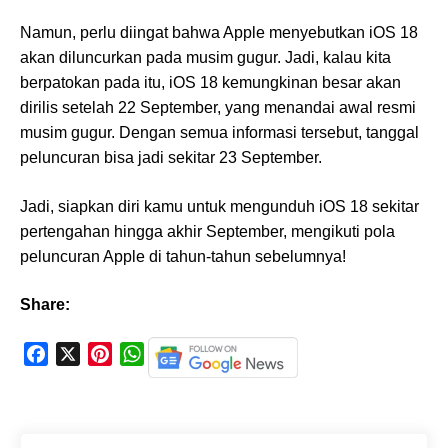
Namun, perlu diingat bahwa Apple menyebutkan iOS 18
akan diluncurkan pada musim gugur. Jadi, kalau kita
berpatokan pada itu, iOS 18 kemungkinan besar akan
dirilis setelah 22 September, yang menandai awal resmi
musim gugur. Dengan semua informasi tersebut, tanggal
peluncuran bisa jadi sekitar 23 September.
Jadi, siapkan diri kamu untuk mengunduh iOS 18 sekitar
pertengahan hingga akhir September, mengikuti pola
peluncuran Apple di tahun-tahun sebelumnya!
Share:
F
X
P
W
a
i
h
c
n
a
e
t
t