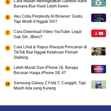
Cara Mudah Meningkatkan Gambar Nano
Banana Biar Hasil Lebih Keren
Aku Coba Perplexity AI Browser: Gratis,
Tapi Worth It Nggak Sih?
Cara Download Video YouTube: Legal
Gak Sih, JBers?
Cara Lihat & Hapus Riwayat Pencarian di
TikTok Biar Nggak Ketahuan Pernah
Stalking
Lebih Murah Dari iPhone 16, Berapa
Bocoran Harga iPhone SE 4?
Samsung Galaxy Z Fold 7: Canggih, Tapi
Masih Ada yang Kurang