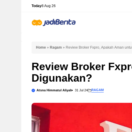
Skip
Today
8 Aug 26
to
content
Home
»
Ragam
»
Review Broker Fxpro, Apakah Aman unt
Review Broker Fxp
Digunakan?
RAGAM
Atsna Himmatul Aliyah
31 Jul 24