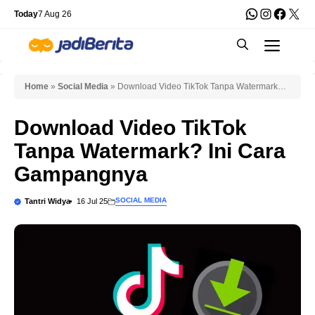
Skip
WhatsApp
Instagra
Faceb
X
Today
7 Aug 26
to
Men
content
Home
»
Social Media
»
Download Video TikTok Tanpa Watermark?
Ini Cara Gampangnya
Download Video TikTok
Tanpa Watermark? Ini Cara
Gampangnya
SOCIAL MEDIA
Tantri Widya
16 Jul 25