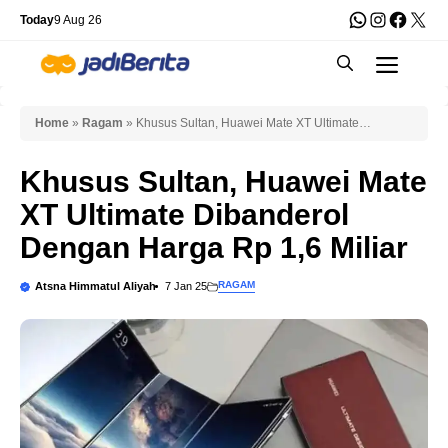
Skip
WhatsApp
Instagra
Faceb
X
Today
9 Aug 26
to
Men
content
Home
»
Ragam
»
Khusus Sultan, Huawei Mate XT Ultimate
Dibanderol Dengan Harga Rp 1,6 Miliar
Khusus Sultan, Huawei Mate
XT Ultimate Dibanderol
Dengan Harga Rp 1,6 Miliar
RAGAM
Atsna Himmatul Aliyah
7 Jan 25