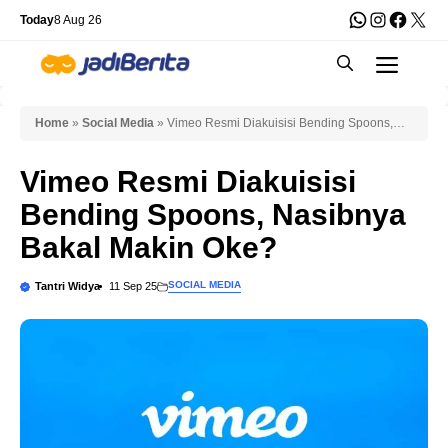
Skip
WhatsApp
Instagra
Faceb
X
Today
8 Aug 26
to
Men
content
Home
»
Social Media
»
Vimeo Resmi Diakuisisi Bending Spoons,
Nasibnya Bakal Makin Oke?
Vimeo Resmi Diakuisisi
Bending Spoons, Nasibnya
Bakal Makin Oke?
SOCIAL MEDIA
Tantri Widya
11 Sep 25