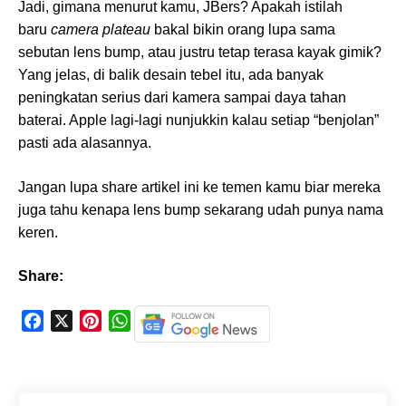
Jadi, gimana menurut kamu, JBers? Apakah istilah
baru
camera plateau
bakal bikin orang lupa sama
sebutan lens bump, atau justru tetap terasa kayak gimik?
Yang jelas, di balik desain tebel itu, ada banyak
peningkatan serius dari kamera sampai daya tahan
baterai. Apple lagi-lagi nunjukkin kalau setiap “benjolan”
pasti ada alasannya.
Jangan lupa share artikel ini ke temen kamu biar mereka
juga tahu kenapa lens bump sekarang udah punya nama
keren.
Share:
F
X
P
W
a
i
h
c
n
a
e
t
t