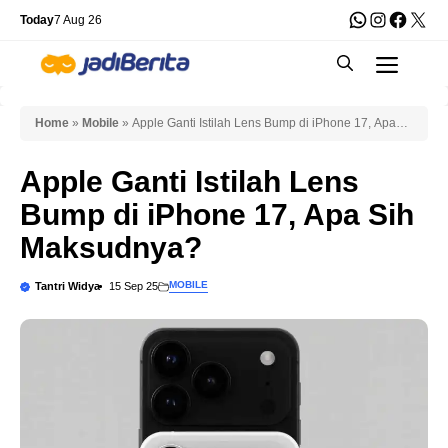
Skip
WhatsApp
Instagra
Faceb
X
Today
7 Aug 26
to
Men
content
Home
»
Mobile
»
Apple Ganti Istilah Lens Bump di iPhone 17, Apa
Sih Maksudnya?
Apple Ganti Istilah Lens
Bump di iPhone 17, Apa Sih
Maksudnya?
MOBILE
Tantri Widya
15 Sep 25