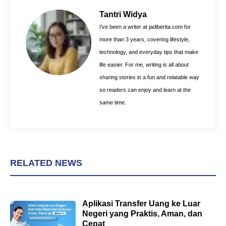
b
e
s
o
r
A
Tantri Widya
o
e
p
I’ve been a writer at jadiberita.com for
k
s
p
more than 3 years, covering lifestyle,
t
technology, and everyday tips that make
life easier. For me, writing is all about
sharing stories in a fun and relatable way
so readers can enjoy and learn at the
same time.
RELATED NEWS
Aplikasi Transfer Uang ke Luar
Negeri yang Praktis, Aman, dan
Cepat