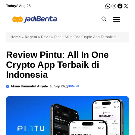
Skip
WhatsApp
Instagra
Faceb
X
Today
8 Aug 26
to
Men
content
Home
»
Ragam
»
Review Pintu: All In One Crypto App Terbaik di
Indonesia
Review Pintu: All In One
Crypto App Terbaik di
Indonesia
RAGAM
Atsna Himmatul Aliyah
10 Sep 24