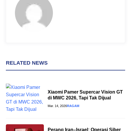
o
e
p
k
s
p
t
RELATED NEWS
Xiaomi Pamer Supercar Vision GT
di MWC 2026, Tapi Tak Dijual
Mar. 14, 2026
RAGAM
Perang Iran–Israel: Operasi Siber