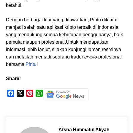
ketahui.
Dengan berbagai fitur yang ditawarkan, Pintu diklaim
menjadi salah satu aplikasi kripto terbaik di Indonesia
yang mendukung semua kebutuhan penggunanya, baik
pemula maupun profesional.Untuk mendapatkan
informasi lebih lanjut, silakan kunjungi laman resminya
dan mulailah menjadi seorang trader
crypto
profesional
bersama
Pintu
!
Share:
F
X
P
W
a
i
h
c
n
a
e
t
t
b
e
s
o
r
A
Atsna Himmatul Aliyah