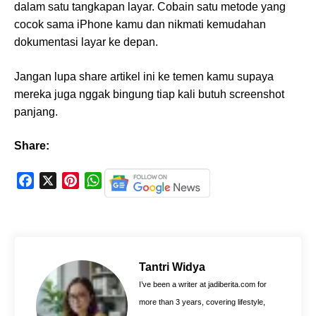
dalam satu tangkapan layar. Cobain satu metode yang
cocok sama iPhone kamu dan nikmati kemudahan
dokumentasi layar ke depan.
Jangan lupa share artikel ini ke temen kamu supaya
mereka juga nggak bingung tiap kali butuh screenshot
panjang.
Share:
F
X
P
W
a
i
h
c
n
a
e
t
t
b
e
s
o
r
A
Tantri Widya
o
e
p
I’ve been a writer at jadiberita.com for
k
s
p
more than 3 years, covering lifestyle,
t