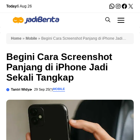
Skip
WhatsApp
Instagra
Faceb
X
Today
6 Aug 26
to
Men
content
Home
»
Mobile
»
Begini Cara Screenshot Panjang di iPhone Jadi
Sekali Tangkap
Begini Cara Screenshot
Panjang di iPhone Jadi
Sekali Tangkap
MOBILE
Tantri Widya
29 Sep 25