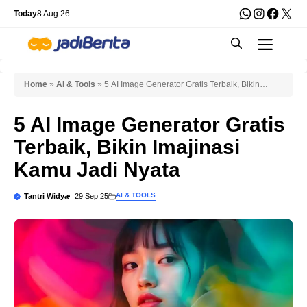
Skip
WhatsApp
Instagra
Faceb
X
Today
8 Aug 26
to
Men
content
Home
»
AI & Tools
»
5 AI Image Generator Gratis Terbaik, Bikin
Imajinasi Kamu Jadi Nyata
5 AI Image Generator Gratis
Terbaik, Bikin Imajinasi
Kamu Jadi Nyata
AI & TOOLS
Tantri Widya
29 Sep 25