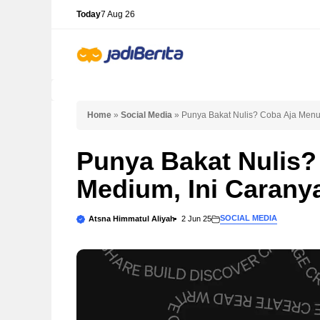
Skip
Today
7 Aug 26
to
content
Home
»
Social Media
»
Punya Bakat Nulis? Coba Aja Menul
Punya Bakat Nulis?
Medium, Ini Carany
SOCIAL MEDIA
Atsna Himmatul Aliyah
2 Jun 25