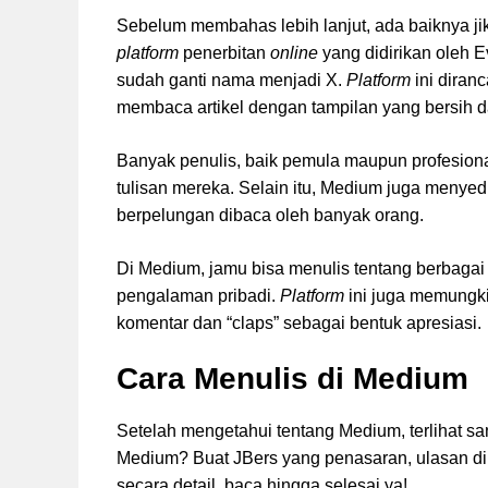
Sebelum membahas lebih lanjut, ada baiknya ji
platform
penerbitan
online
yang didirikan oleh E
sudah ganti nama menjadi X.
Platform
ini dira
membaca artikel dengan tampilan yang bersih d
Banyak penulis, baik pemula maupun profesio
tulisan mereka. Selain itu, Medium juga menye
berpelungan dibaca oleh banyak orang.
Di Medium, jamu bisa menulis tentang berbagai to
pengalaman pribadi.
Platform
ini juga memungki
komentar dan “claps” sebagai bentuk apresiasi.
Cara Menulis di Medium
Setelah mengetahui tentang Medium, terlihat s
Medium? Buat JBers yang penasaran, ulasan di
secara detail, baca hingga selesai ya!