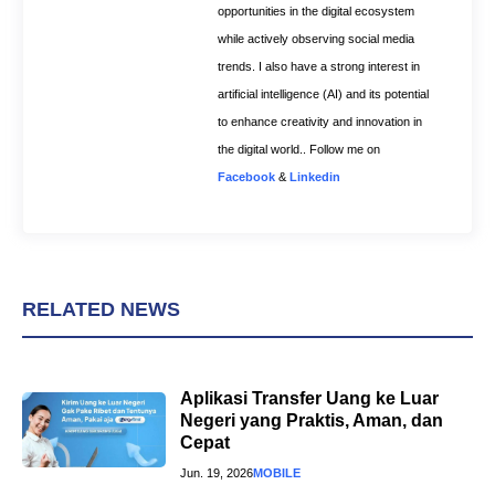
opportunities in the digital ecosystem
while actively observing social media
trends. I also have a strong interest in
artificial intelligence (AI) and its potential
to enhance creativity and innovation in
the digital world.. Follow me on
Facebook
&
Linkedin
RELATED NEWS
Aplikasi Transfer Uang ke Luar
Negeri yang Praktis, Aman, dan
Cepat
Jun. 19, 2026
MOBILE