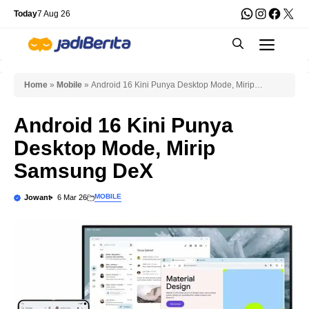
Skip
WhatsApp
Instagra
Faceb
X
Today
7 Aug 26
to
Men
content
Home
»
Mobile
»
Android 16 Kini Punya Desktop Mode, Mirip
Samsung DeX
Android 16 Kini Punya
Desktop Mode, Mirip
Samsung DeX
MOBILE
Jowant
6 Mar 26