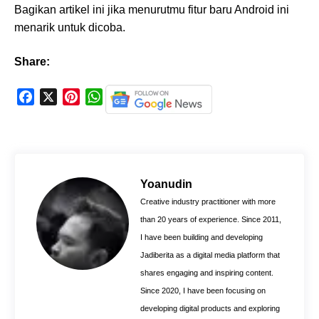
Bagikan artikel ini jika menurutmu fitur baru Android ini
menarik untuk dicoba.
Share:
F
X
P
W
a
i
h
c
n
a
e
t
t
b
e
s
o
r
A
Yoanudin
o
e
p
Creative industry practitioner with more
k
s
p
than 20 years of experience. Since 2011,
t
I have been building and developing
Jadiberita as a digital media platform that
shares engaging and inspiring content.
Since 2020, I have been focusing on
developing digital products and exploring