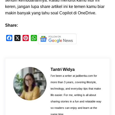
sendiri kemudahannya. Kalau menurut kamu fitur ini
keren, jangan lupa share artikel ini ke temen kamu biar
makin banyak yang tahu soal Copilot di OneDrive.
Share:
F
X
P
W
a
i
h
c
n
a
e
t
t
b
e
s
o
r
A
Tantri Widya
o
e
p
I’ve been a writer at jadiberita.com for
k
s
p
more than 3 years, covering lifestyle,
t
technology, and everyday tips that make
life easier. For me, writing is all about
sharing stories in a fun and relatable way
so readers can enjoy and learn at the
same time.