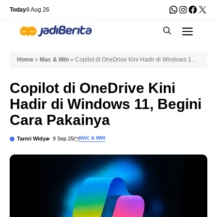
Skip
WhatsApp
Instagra
Faceb
X
Today
8 Aug 26
to
Men
content
Home
»
Mac & Win
»
Copilot di OneDrive Kini Hadir di Windows 11,
Begini Cara Pakainya
Copilot di OneDrive Kini
Hadir di Windows 11, Begini
Cara Pakainya
MAC & WIN
Tantri Widya
9 Sep 25