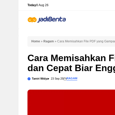
Skip
Today
8 Aug 26
to
content
Home
»
Ragam
»
Cara Memisahkan File PDF yang Gampan
Cara Memisahkan F
dan Cepat Biar Eng
RAGAM
Tantri Widya
23 Sep 25