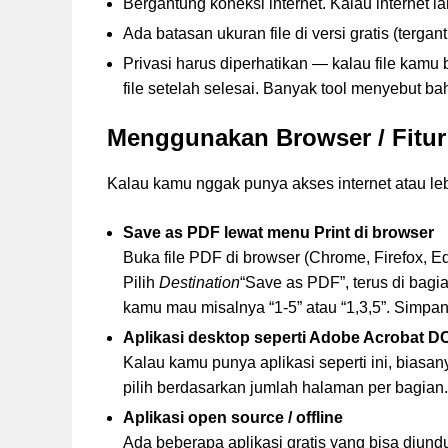
Bergantung koneksi internet. Kalau internet 
Ada batasan ukuran file di versi gratis (tergant
Privasi harus diperhatikan — kalau file kamu 
file setelah selesai. Banyak tool menyebut b
Menggunakan Browser / Fitur 
Kalau kamu nggak punya akses internet atau lebi
Save as PDF lewat menu Print di browser
Buka file PDF di browser (Chrome, Firefox, Ed
Pilih
Destination
“Save as PDF”, terus di bagi
kamu mau misalnya “1-5” atau “1,3,5”. Simpa
Aplikasi desktop seperti Adobe Acrobat D
Kalau kamu punya aplikasi seperti ini, biasany
pilih berdasarkan jumlah halaman per bagian
Aplikasi open source / offline
Ada beberapa aplikasi gratis yang bisa diu