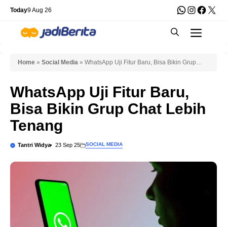
Skip
WhatsApp
Instagra
Faceb
X
Today
9 Aug 26
to
Men
content
Home
»
Social Media
»
WhatsApp Uji Fitur Baru, Bisa Bikin Grup
Chat Lebih Tenang
WhatsApp Uji Fitur Baru,
Bisa Bikin Grup Chat Lebih
Tenang
SOCIAL MEDIA
Tantri Widya
23 Sep 25