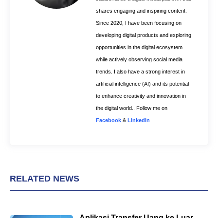
shares engaging and inspiring content.
Since 2020, I have been focusing on
developing digital products and exploring
opportunities in the digital ecosystem
while actively observing social media
trends. I also have a strong interest in
artificial intelligence (AI) and its potential
to enhance creativity and innovation in
the digital world.. Follow me on
Facebook
&
Linkedin
RELATED NEWS
Aplikasi Transfer Uang ke Luar