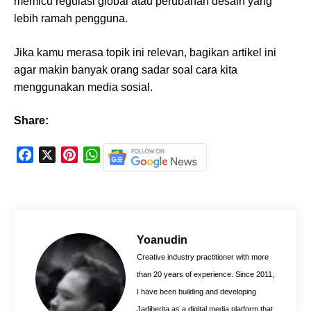
memicu regulasi global atau perubahan desain yang
lebih ramah pengguna.
Jika kamu merasa topik ini relevan, bagikan artikel ini
agar makin banyak orang sadar soal cara kita
menggunakan media sosial.
Share:
F
X
P
W
a
i
h
c
n
a
e
t
t
b
e
s
o
r
A
Yoanudin
o
e
p
Creative industry practitioner with more
k
s
p
than 20 years of experience. Since 2011,
t
I have been building and developing
Jadiberita as a digital media platform that