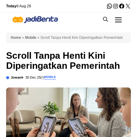
Skip
WhatsApp
Instagra
Faceb
X
Today
6 Aug 26
to
Men
content
Home
»
Mobile
»
Scroll Tanpa Henti Kini Diperingatkan Pemerintah
Scroll Tanpa Henti Kini
Diperingatkan Pemerintah
MOBILE
Jowant
30 Dec 25