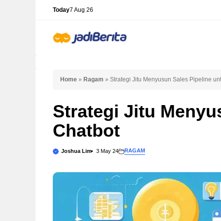
Skip
Today
7 Aug 26
to
content
Home
»
Ragam
»
Strategi Jitu Menyusun Sales Pipeline un
Strategi Jitu Menyu
Chatbot
RAGAM
Joshua Lim
3 May 24