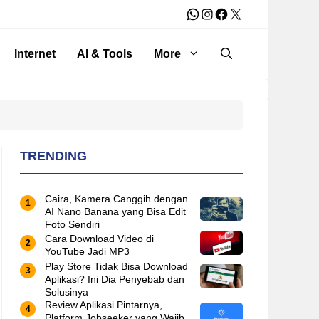
WhatsApp
Instagram
Facebook
X
Internet
AI & Tools
More
TRENDING
Caira, Kamera Canggih dengan
AI Nano Banana yang Bisa Edit
Foto Sendiri
Cara Download Video di
YouTube Jadi MP3
Play Store Tidak Bisa Download
Aplikasi? Ini Dia Penyebab dan
Solusinya
Review Aplikasi Pintarnya,
Platform Jobseeker yang Wajib