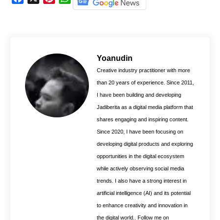
a
i
h
c
n
a
e
t
t
b
e
s
o
r
A
Yoanudin
o
e
p
Creative industry practitioner with more
k
s
p
than 20 years of experience. Since 2011,
t
I have been building and developing
Jadiberita as a digital media platform that
shares engaging and inspiring content.
Since 2020, I have been focusing on
developing digital products and exploring
opportunities in the digital ecosystem
while actively observing social media
trends. I also have a strong interest in
artificial intelligence (AI) and its potential
to enhance creativity and innovation in
the digital world.. Follow me on