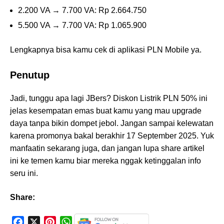
2.200 VA → 7.700 VA: Rp 2.664.750
5.500 VA → 7.700 VA: Rp 1.065.900
Lengkapnya bisa kamu cek di aplikasi PLN Mobile ya.
Penutup
Jadi, tunggu apa lagi JBers? Diskon Listrik PLN 50% ini
jelas kesempatan emas buat kamu yang mau upgrade
daya tanpa bikin dompet jebol. Jangan sampai kelewatan
karena promonya bakal berakhir 17 September 2025. Yuk
manfaatin sekarang juga, dan jangan lupa share artikel
ini ke temen kamu biar mereka nggak ketinggalan info
seru ini.
Share:
F
X
P
W