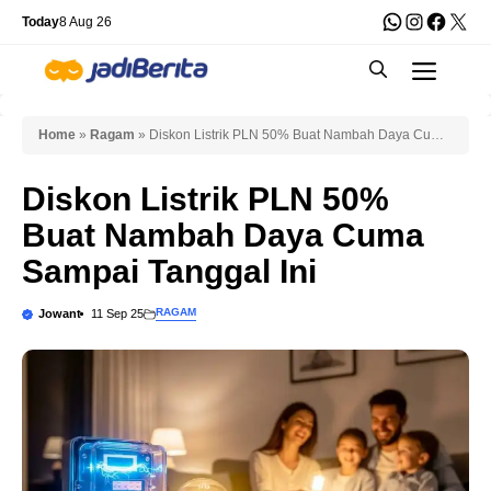
Skip
WhatsApp
Instagra
Faceb
X
Today
8 Aug 26
to
Men
content
Home
»
Ragam
»
Diskon Listrik PLN 50% Buat Nambah Daya Cuma
Sampai Tanggal Ini
Diskon Listrik PLN 50%
Buat Nambah Daya Cuma
Sampai Tanggal Ini
RAGAM
Jowant
11 Sep 25