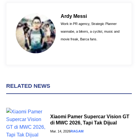
e
t
t
b
e
s
o
r
A
Ardy Messi
o
e
p
Work in PR agency, Strategic Planner
k
s
p
wannabe, a bikers, a cyclist, music and
t
movie freak, Barca fans.
RELATED NEWS
Xiaomi Pamer Supercar Vision GT
di MWC 2026, Tapi Tak Dijual
Mar. 14, 2026
RAGAM