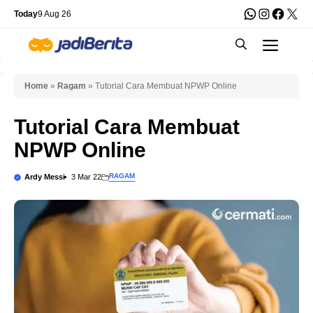
Skip
WhatsApp
Instagra
Faceb
X
Today
9 Aug 26
to
Men
content
Home
»
Ragam
»
Tutorial Cara Membuat NPWP Online
Tutorial Cara Membuat
NPWP Online
RAGAM
Ardy Messi
3 Mar 22