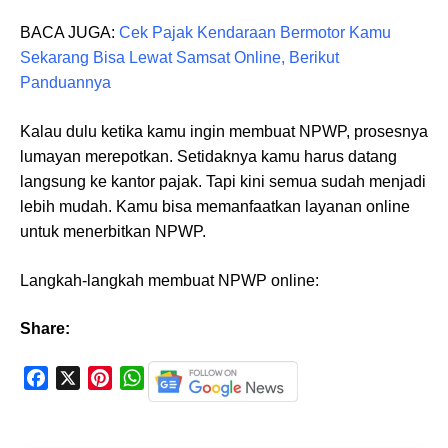
BACA JUGA:
Cek Pajak Kendaraan Bermotor Kamu
Sekarang Bisa Lewat Samsat Online, Berikut
Panduannya
Kalau dulu ketika kamu ingin membuat NPWP, prosesnya
lumayan merepotkan. Setidaknya kamu harus datang
langsung ke kantor pajak. Tapi kini semua sudah menjadi
lebih mudah. Kamu bisa memanfaatkan layanan online
untuk menerbitkan NPWP.
Langkah-langkah membuat NPWP online:
Share:
F
X
P
W
a
i
h
c
n
a