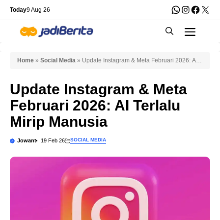
Skip
WhatsApp
Instagra
Faceb
X
Today
9 Aug 26
to
Men
content
Home
»
Social Media
»
Update Instagram & Meta Februari 2026: AI
Terlalu Mirip Manusia
Update Instagram & Meta
Februari 2026: AI Terlalu
Mirip Manusia
SOCIAL MEDIA
Jowant
19 Feb 26