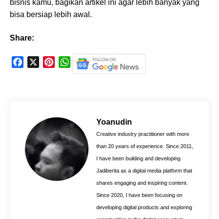
bisnis kamu, bagikan artikel ini agar lebih banyak yang
bisa bersiap lebih awal.
Share:
F
X
P
W
a
i
h
c
n
a
e
t
t
b
e
s
o
r
A
Yoanudin
o
e
p
Creative industry practitioner with more
k
s
p
than 20 years of experience. Since 2011,
t
I have been building and developing
Jadiberita as a digital media platform that
shares engaging and inspiring content.
Since 2020, I have been focusing on
developing digital products and exploring