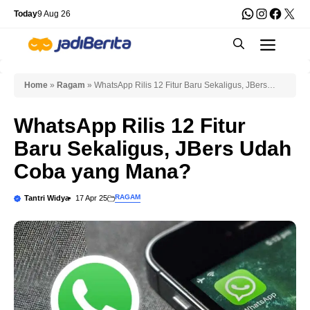
Skip
WhatsApp
Instagra
Faceb
X
Today
9 Aug 26
to
Men
content
Home
»
Ragam
»
WhatsApp Rilis 12 Fitur Baru Sekaligus, JBers
Udah Coba yang Mana?
WhatsApp Rilis 12 Fitur
Baru Sekaligus, JBers Udah
Coba yang Mana?
RAGAM
Tantri Widya
17 Apr 25