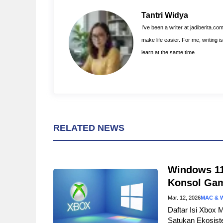
b
e
s
o
r
A
Tantri Widya
o
e
p
I’ve been a writer at jadiberita.co
k
s
p
make life easier. For me, writing 
t
learn at the same time.
RELATED NEWS
Windows 11
Konsol Ga
Mar. 12, 2026
MAC & 
Daftar Isi Xbox 
Satukan Ekosist