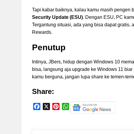
Tapi kabar baiknya, kalau kamu masih pengen 
Security Update (ESU)
. Dengan ESU, PC kamu
Tergantung situasi, ada yang bisa dapat gratis,
Rewards.
Penutup
Intinya, JBers, hidup dengan Windows 10 mema
bisa, langsung aja upgrade ke Windows 11 biar a
kamu berguna, jangan lupa share ke temen-te
Share:
F
X
P
W
a
i
h
c
n
a
e
t
t