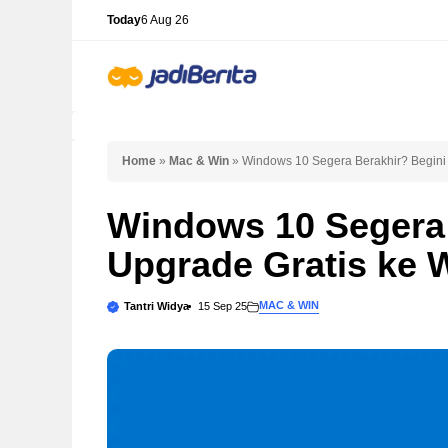
Skip
Today
6 Aug 26
to
content
Home
»
Mac & Win
»
Windows 10 Segera Berakhir? Begini
Windows 10 Segera 
Upgrade Gratis ke 
MAC & WIN
Tantri Widya
15 Sep 25