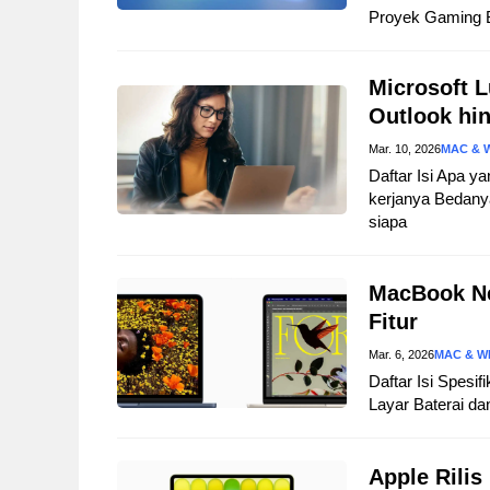
Proyek Gaming 
Microsoft L
Outlook hi
Mar. 10, 2026
MAC & 
Daftar Isi Apa y
kerjanya Bedany
siapa
MacBook Ne
Fitur
Mar. 6, 2026
MAC & W
Daftar Isi Spesi
Layar Baterai da
Apple Rili