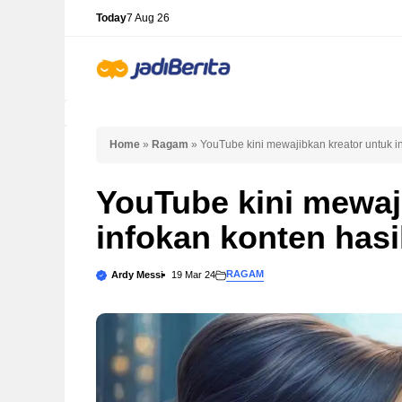
Skip
Today
7 Aug 26
to
content
Home
»
Ragam
»
YouTube kini mewajibkan kreator untuk in
YouTube kini mewaj
infokan konten hasi
RAGAM
Ardy Messi
19 Mar 24