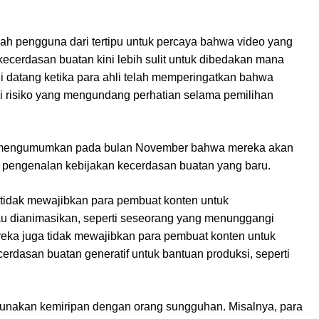
ah pengguna dari tertipu untuk percaya bahwa video yang
t kecerdasan buatan kini lebih sulit untuk dibedakan mana
i datang ketika para ahli telah memperingatkan bahwa
 risiko yang mengundang perhatian selama pemilihan
e mengumumkan pada bulan November bahwa mereka akan
 pengenalan kebijakan kecerdasan buatan yang baru.
tidak mewajibkan para pembuat konten untuk
au dianimasikan, seperti seseorang yang menunggangi
ereka juga tidak mewajibkan para pembuat konten untuk
asan buatan generatif untuk bantuan produksi, seperti
unakan kemiripan dengan orang sungguhan. Misalnya, para