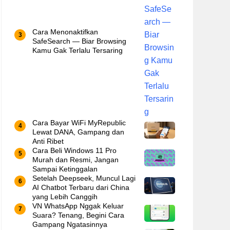
Cara Menonaktifkan
SafeSearch — Biar Browsing
Kamu Gak Terlalu Tersaring
Cara Bayar WiFi MyRepublic
Lewat DANA, Gampang dan
Anti Ribet
Cara Beli Windows 11 Pro
Murah dan Resmi, Jangan
Sampai Ketinggalan
Setelah Deepseek, Muncul Lagi
AI Chatbot Terbaru dari China
yang Lebih Canggih
VN WhatsApp Nggak Keluar
Suara? Tenang, Begini Cara
Gampang Ngatasinnya