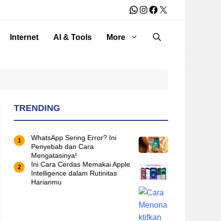
WhatsApp
Instagram
Facebook
X
Internet
AI & Tools
More
TRENDING
WhatsApp Sering Error? Ini
Penyebab dan Cara
Mengatasinya!
Ini Cara Cerdas Memakai Apple
Intelligence dalam Rutinitas
Harianmu