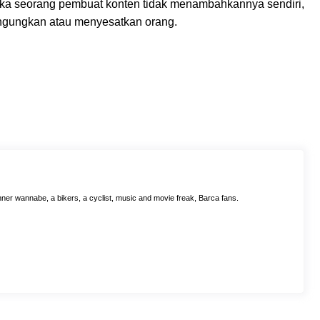
ka seorang pembuat konten tidak menambahkannya sendiri,
ingungkan atau menyesatkan orang.
ner wannabe, a bikers, a cyclist, music and movie freak, Barca fans.