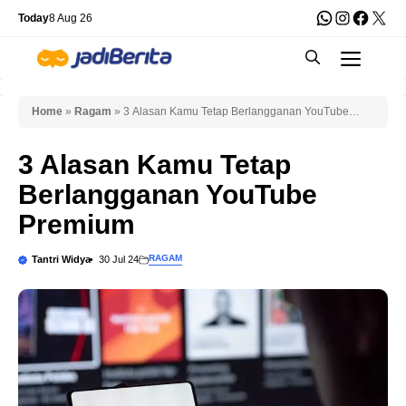
Skip
WhatsApp
Instagra
Faceb
X
Today
8 Aug 26
to
Men
content
Home
»
Ragam
»
3 Alasan Kamu Tetap Berlangganan YouTube
Premium
3 Alasan Kamu Tetap
Berlangganan YouTube
Premium
RAGAM
Tantri Widya
30 Jul 24