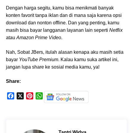
Dengan harga segitu, kamu bisa menikmati banyak
konten favorit tanpa iklan dan di mana saja karena opsi
download dan nonton offline. Dan yang penting, kamu
masih bisa bayar langganan layanan lain seperti
Netflix
atau
Amazon Prime Video
.
Nah, Sobat JBers, itulah alasan kenapa aku masih setia
bayar
YouTube Premium
. Kalau kamu suka artikel ini,
jangan lupa share ke sosial media kamu, ya!
Share:
F
X
P
W
a
i
h
c
n
a
e
t
t
b
e
s
o
r
A
Tantri Widya