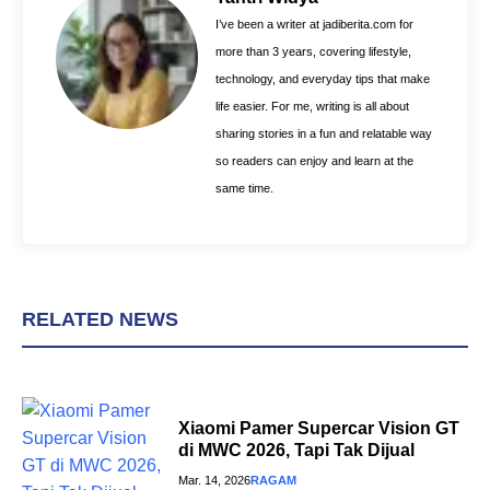
o
e
p
I’ve been a writer at jadiberita.com for
k
s
p
more than 3 years, covering lifestyle,
t
technology, and everyday tips that make
life easier. For me, writing is all about
sharing stories in a fun and relatable way
so readers can enjoy and learn at the
same time.
RELATED NEWS
Xiaomi Pamer Supercar Vision GT
di MWC 2026, Tapi Tak Dijual
Mar. 14, 2026
RAGAM