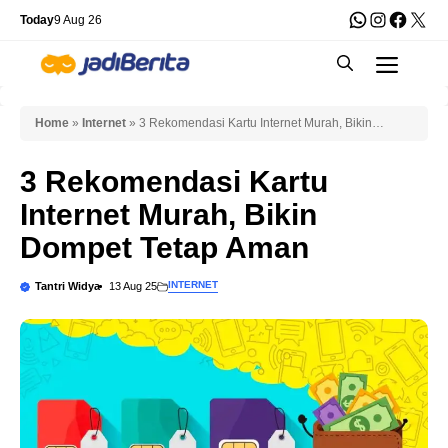
Skip
WhatsApp
Instagra
Faceb
X
Today
9 Aug 26
to
Men
content
Home
»
Internet
»
3 Rekomendasi Kartu Internet Murah, Bikin
Dompet Tetap Aman
3 Rekomendasi Kartu
Internet Murah, Bikin
Dompet Tetap Aman
INTERNET
Tantri Widya
13 Aug 25