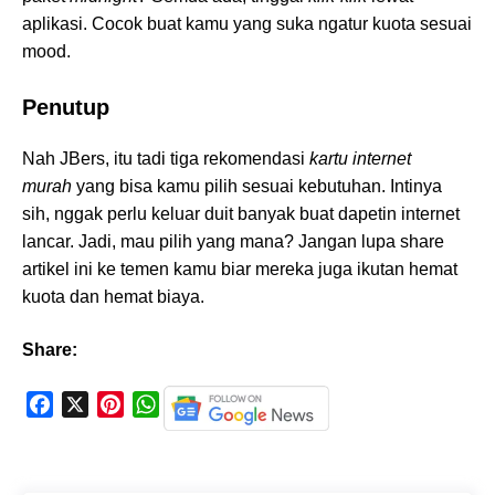
aplikasi. Cocok buat kamu yang suka ngatur kuota sesuai
mood.
Penutup
Nah JBers, itu tadi tiga rekomendasi
kartu internet
murah
yang bisa kamu pilih sesuai kebutuhan. Intinya
sih, nggak perlu keluar duit banyak buat dapetin internet
lancar. Jadi, mau pilih yang mana? Jangan lupa share
artikel ini ke temen kamu biar mereka juga ikutan hemat
kuota dan hemat biaya.
Share:
F
X
P
W
a
i
h
c
n
a
e
t
t