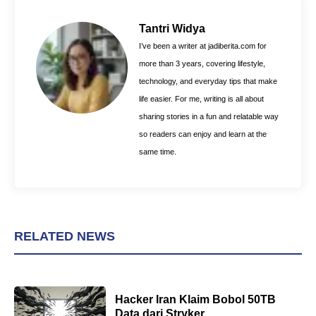
b
e
s
o
r
A
Tantri Widya
o
e
p
I’ve been a writer at jadiberita.com for
k
s
p
more than 3 years, covering lifestyle,
t
technology, and everyday tips that make
life easier. For me, writing is all about
sharing stories in a fun and relatable way
so readers can enjoy and learn at the
same time.
RELATED NEWS
Hacker Iran Klaim Bobol 50TB
Data dari Stryker