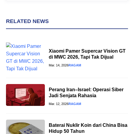
RELATED NEWS
Xiaomi Pamer Supercar Vision GT
di MWC 2026, Tapi Tak Dijual
Mar. 14, 2026
RAGAM
Perang Iran–Israel: Operasi Siber
Jadi Senjata Rahasia
Mar. 12, 2026
RAGAM
Baterai Nuklir Koin dari China Bisa
Hidup 50 Tahun