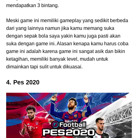
mendapatkan 3 bintang.
Meski game ini memiliki gameplay yang sedikit berbeda
dari yang lainnya namun jika kamu memang suka
dengan sepak bola saya yakin kamu juga pasti akan
suka dengan game ini. Alasan kenapa kamu harus coba
game ini adalah karena game ini sangat asik dan bikin
ketagihan, memiliki banyak level, mudah untuk
dimainkan tapi sulit untuk dikuasai.
4. Pes 2020