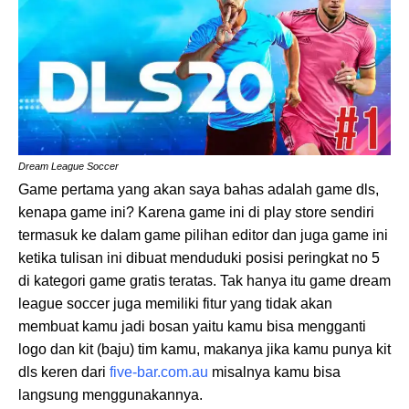
Dream League Soccer
Game pertama yang akan saya bahas adalah game dls,
kenapa game ini? Karena game ini di play store sendiri
termasuk ke dalam game pilihan editor dan juga game ini
ketika tulisan ini dibuat menduduki posisi peringkat no 5
di kategori game gratis teratas. Tak hanya itu game dream
league soccer juga memiliki fitur yang tidak akan
membuat kamu jadi bosan yaitu kamu bisa mengganti
logo dan kit (baju) tim kamu, makanya jika kamu punya kit
dls keren dari
five-bar.com.au
misalnya kamu bisa
langsung menggunakannya.