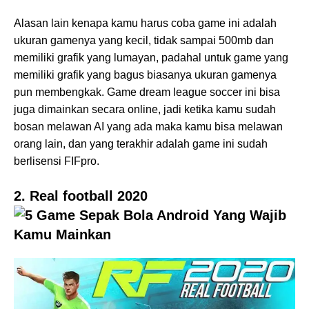
Alasan lain kenapa kamu harus coba game ini adalah
ukuran gamenya yang kecil, tidak sampai 500mb dan
memiliki grafik yang lumayan, padahal untuk game yang
memiliki grafik yang bagus biasanya ukuran gamenya
pun membengkak. Game dream league soccer ini bisa
juga dimainkan secara online, jadi ketika kamu sudah
bosan melawan AI yang ada maka kamu bisa melawan
orang lain, dan yang terakhir adalah game ini sudah
berlisensi FIFpro.
2. Real football 2020