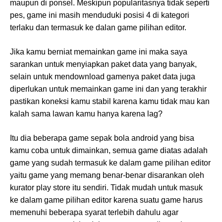
maupun di ponsel. Meskipun popularitasnya tidak seperti
pes, game ini masih menduduki posisi 4 di kategori
terlaku dan termasuk ke dalan game pilihan editor.
Jika kamu berniat memainkan game ini maka saya
sarankan untuk menyiapkan paket data yang banyak,
selain untuk mendownload gamenya paket data juga
diperlukan untuk memainkan game ini dan yang terakhir
pastikan koneksi kamu stabil karena kamu tidak mau kan
kalah sama lawan kamu hanya karena lag?
Itu dia beberapa game sepak bola android yang bisa
kamu coba untuk dimainkan, semua game diatas adalah
game yang sudah termasuk ke dalam game pilihan editor
yaitu game yang memang benar-benar disarankan oleh
kurator play store itu sendiri. Tidak mudah untuk masuk
ke dalam game pilihan editor karena suatu game harus
memenuhi beberapa syarat terlebih dahulu agar