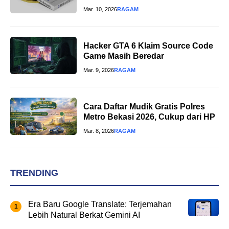
Mar. 10, 2026
RAGAM
Hacker GTA 6 Klaim Source Code
Game Masih Beredar
Mar. 9, 2026
RAGAM
Cara Daftar Mudik Gratis Polres
Metro Bekasi 2026, Cukup dari HP
Mar. 8, 2026
RAGAM
TRENDING
Era Baru Google Translate: Terjemahan
Lebih Natural Berkat Gemini AI