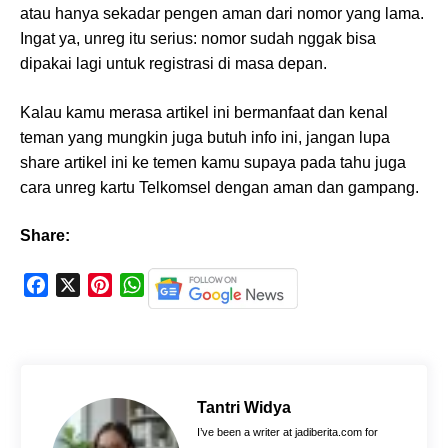
atau hanya sekadar pengen aman dari nomor yang lama.
Ingat ya, unreg itu serius: nomor sudah nggak bisa
dipakai lagi untuk registrasi di masa depan.
Kalau kamu merasa artikel ini bermanfaat dan kenal
teman yang mungkin juga butuh info ini, jangan lupa
share artikel ini ke temen kamu supaya pada tahu juga
cara unreg kartu Telkomsel dengan aman dan gampang.
Share:
F
X
P
W
a
i
h
c
n
a
e
t
t
b
e
s
o
r
A
Tantri Widya
o
e
p
I’ve been a writer at jadiberita.com for