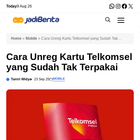
Skip
WhatsApp
Instagra
Faceb
X
Today
9 Aug 26
to
Men
content
Home
»
Mobile
»
Cara Unreg Kartu Telkomsel yang Sudah Tak
Terpakai
Cara Unreg Kartu Telkomsel
yang Sudah Tak Terpakai
MOBILE
Tantri Widya
23 Sep 25