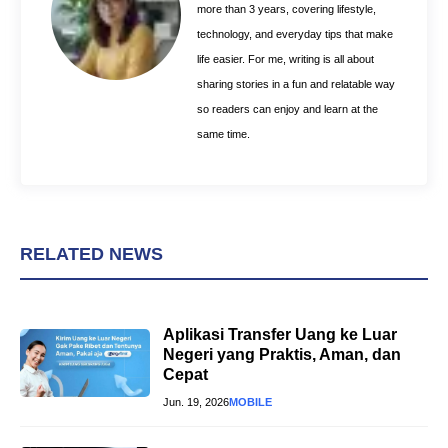
k
s
p
more than 3 years, covering lifestyle,
t
technology, and everyday tips that make
life easier. For me, writing is all about
sharing stories in a fun and relatable way
so readers can enjoy and learn at the
same time.
RELATED NEWS
Aplikasi Transfer Uang ke Luar
Negeri yang Praktis, Aman, dan
Cepat
Jun. 19, 2026
MOBILE