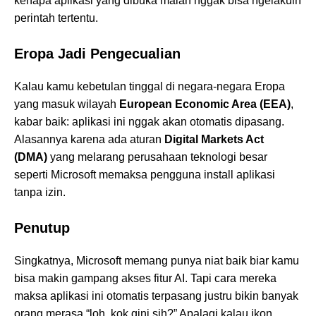
kenapa aplikasi yang dibuka malah nggak bisa ngelakuin
perintah tertentu.
Eropa Jadi Pengecualian
Kalau kamu kebetulan tinggal di negara-negara Eropa
yang masuk wilayah
European Economic Area (EEA)
,
kabar baik: aplikasi ini nggak akan otomatis dipasang.
Alasannya karena ada aturan
Digital Markets Act
(DMA)
yang melarang perusahaan teknologi besar
seperti Microsoft memaksa pengguna install aplikasi
tanpa izin.
Penutup
Singkatnya, Microsoft memang punya niat baik biar kamu
bisa makin gampang akses fitur AI. Tapi cara mereka
maksa aplikasi ini otomatis terpasang justru bikin banyak
orang merasa “loh, kok gini sih?” Apalagi kalau ikon