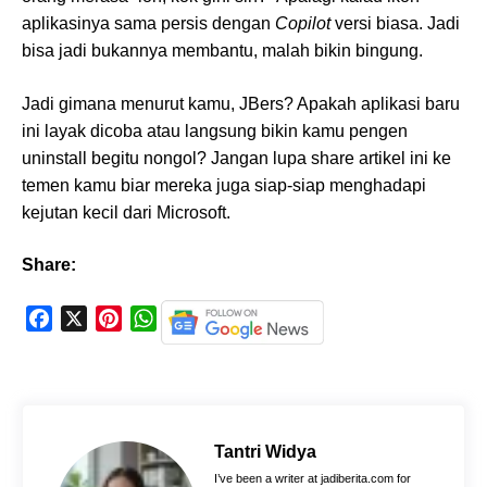
aplikasinya sama persis dengan
Copilot
versi biasa. Jadi
bisa jadi bukannya membantu, malah bikin bingung.
Jadi gimana menurut kamu, JBers? Apakah aplikasi baru
ini layak dicoba atau langsung bikin kamu pengen
uninstall begitu nongol? Jangan lupa share artikel ini ke
temen kamu biar mereka juga siap-siap menghadapi
kejutan kecil dari Microsoft.
Share:
F
X
P
W
a
i
h
c
n
a
e
t
t
b
e
s
o
r
A
Tantri Widya
o
e
p
I’ve been a writer at jadiberita.com for