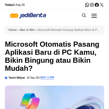
Skip
WhatsApp
Instagra
Faceb
X
Today
6 Aug 26
to
Men
content
Home
»
Mac & Win
»
Microsoft Otomatis Pasang Aplikasi Baru di PC
Kamu, Bikin Bingung atau Bikin Mudah?
Microsoft Otomatis Pasang
Aplikasi Baru di PC Kamu,
Bikin Bingung atau Bikin
Mudah?
MAC & WIN
Tantri Widya
18 Sep 25