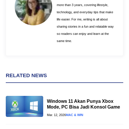
k
s
p
more than 3 years, covering lifestyle,
t
technology, and everyday tips that make
life easier. For me, writing is all about
sharing stories in a fun and relatable way
so readers can enjoy and learn at the
same time.
RELATED NEWS
Windows 11 Akan Punya Xbox
Mode, PC Bisa Jadi Konsol Game
Mar. 12, 2026
MAC & WIN