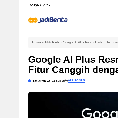
Skip
Today
6 Aug 26
to
content
Home
»
AI & Tools
»
Google AI Plus Resmi Hadir di Indone
Google AI Plus Resm
Fitur Canggih deng
AI & TOOLS
Tantri Widya
11 Sep 25