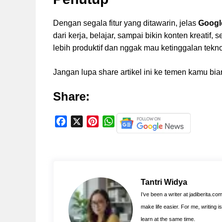
Dengan segala fitur yang ditawarin, jelas
Google
dari kerja, belajar, sampai bikin konten kreatif
lebih produktif dan nggak mau ketinggalan teknol
Jangan lupa share artikel ini ke temen kamu bia
Share:
F
X
P
W
a
i
h
c
n
a
e
t
t
b
e
s
o
r
A
Tantri Widya
o
e
p
I’ve been a writer at jadiberita.co
k
s
p
make life easier. For me, writing 
t
learn at the same time.