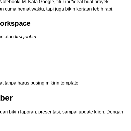
tebookLM. Kata Google, fitur ini “ideal buat proyek
an cuma hemat waktu, tapi juga bikin kerjaan lebih rapi.
Workspace
ran atau
first jobber
:
t tanpa harus pusing mikirin template.
bber
ari bikin laporan, presentasi, sampai update klien. Dengan