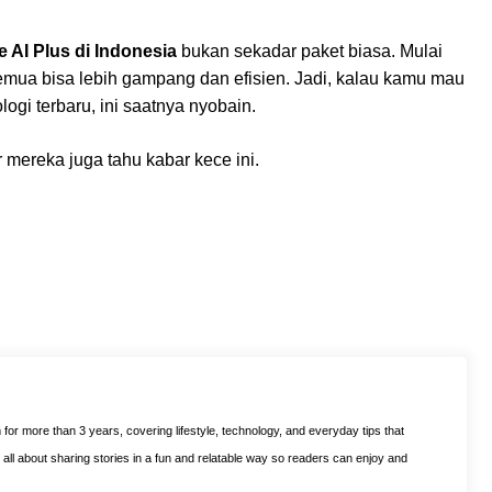
 AI Plus di Indonesia
bukan sekadar paket biasa. Mulai
, semua bisa lebih gampang dan efisien. Jadi, kalau kamu mau
ogi terbaru, ini saatnya nyobain.
r mereka juga tahu kabar kece ini.
m for more than 3 years, covering lifestyle, technology, and everyday tips that
is all about sharing stories in a fun and relatable way so readers can enjoy and