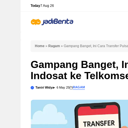
Skip
Today
7 Aug 26
to
content
Home
»
Ragam
»
Gampang Banget, Ini Cara Transfer Pulsa
Gampang Banget, In
Indosat ke Telkomse
RAGAM
Tantri Widya
6 May 25