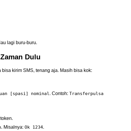
lau lagi buru-buru.
 Zaman Dulu
 bisa kirim SMS, tenang aja. Masih bisa kok:
uan [spasi] nominal
. Contoh:
Transferpulsa
token.
n
. Misalnya:
Ok 1234
.