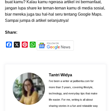
buat kamu? Kalau kamu ngerasa artikel ini bermanfaat,
jangan lupa share ke teman-teman kamu di media sosial,
biar mereka juga tau hal-hal seru tentang Google Maps.
Sampai jumpa di artikel selanjutnya!
Share:
F
X
P
W
a
i
h
c
n
a
e
t
t
b
e
s
o
r
A
Tantri Widya
o
e
p
I’ve been a writer at jadiberita.com for
k
s
p
more than 3 years, covering lifestyle,
t
technology, and everyday tips that make
life easier. For me, writing is all about
sharing stories in a fun and relatable way