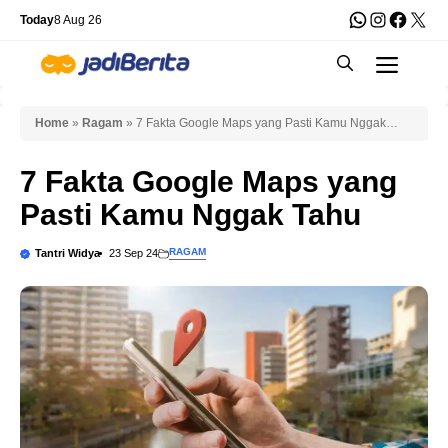
Skip
WhatsApp
Instagra
Faceb
X
Today
8 Aug 26
to
Men
content
Home
»
Ragam
»
7 Fakta Google Maps yang Pasti Kamu Nggak
Tahu
7 Fakta Google Maps yang
Pasti Kamu Nggak Tahu
RAGAM
Tantri Widya
23 Sep 24