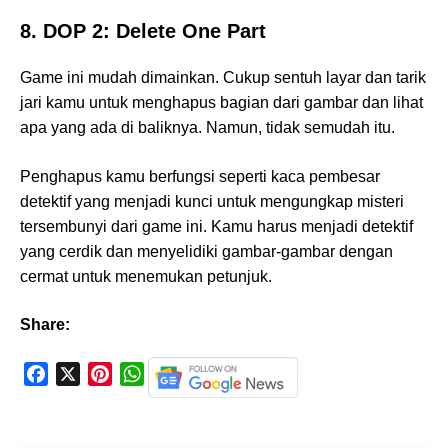
8. DOP 2: Delete One Part
Game ini mudah dimainkan. Cukup sentuh layar dan tarik
jari kamu untuk menghapus bagian dari gambar dan lihat
apa yang ada di baliknya. Namun, tidak semudah itu.
Penghapus kamu berfungsi seperti kaca pembesar
detektif yang menjadi kunci untuk mengungkap misteri
tersembunyi dari game ini. Kamu harus menjadi detektif
yang cerdik dan menyelidiki gambar-gambar dengan
cermat untuk menemukan petunjuk.
Share:
F
X
P
W
a
i
h
c
n
a
e
t
t