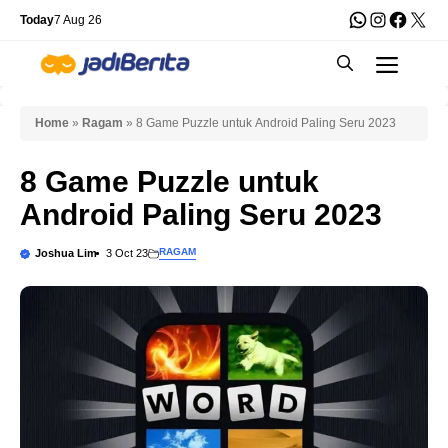
Skip
WhatsApp
Instagra
Faceb
X
Today
7 Aug 26
to
Men
content
Home
»
Ragam
»
8 Game Puzzle untuk Android Paling Seru 2023
8 Game Puzzle untuk
Android Paling Seru 2023
RAGAM
Joshua Lim
3 Oct 23