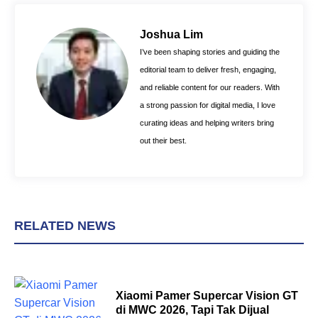
b
e
s
o
r
A
Joshua Lim
o
e
p
I’ve been shaping stories and guiding the
k
s
p
editorial team to deliver fresh, engaging,
t
and reliable content for our readers. With
a strong passion for digital media, I love
curating ideas and helping writers bring
out their best.
RELATED NEWS
Xiaomi Pamer Supercar Vision GT
di MWC 2026, Tapi Tak Dijual